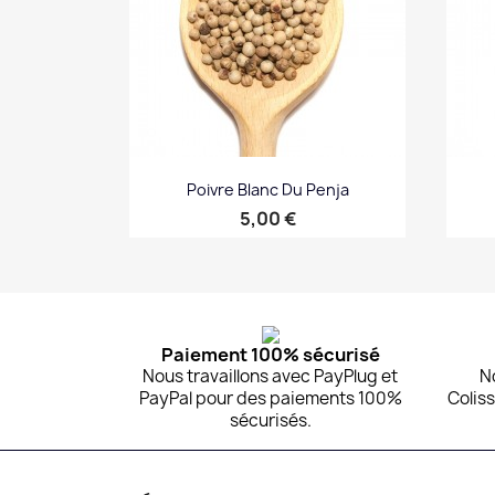
Poivre Blanc Du Penja
Prix
5,00 €
Aperçu rapide

Paiement 100% sécurisé
Nous travaillons avec PayPlug et
N
PayPal pour des paiements 100%
Coliss
sécurisés.