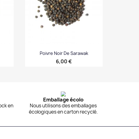
Poivre Noir De Sarawak
Prix
6,00 €
Aperçu rapide

Emballage écolo
ock en
Nous utilisons des emballages
écologiques en carton recyclé.