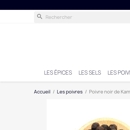
search
LES ÉPICES
LES SELS
LES POI
Accueil
Les poivres
Poivre noir de Ka