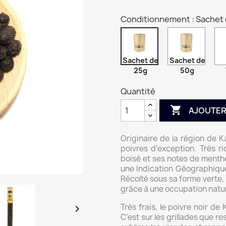
Conditionnement : Sachet
Sachet de
Sachet de
25g
50g
Quantité

AJOUTER
Originaire de la région de 
poivres d’exception. Très r
boisé et ses notes de menthes
une Indication Géographique
Récolté sous sa forme verte, 
grâce à une occupation natur
Très frais, le poivre noir de

C’est sur les grillades que r