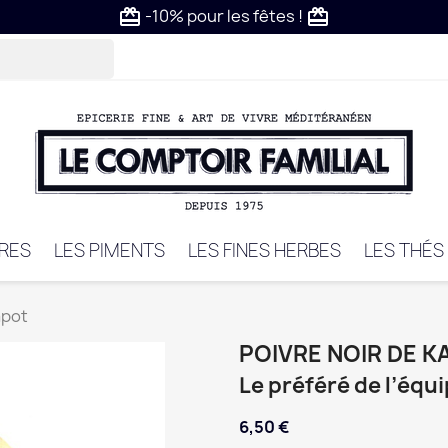
-10% pour les fêtes !
card_giftcard
card_giftcard
VRES
LES PIMENTS
LES FINES HERBES
LES THÉS
mpot
POIVRE NOIR DE 
Le préféré de l’équi
6,50 €