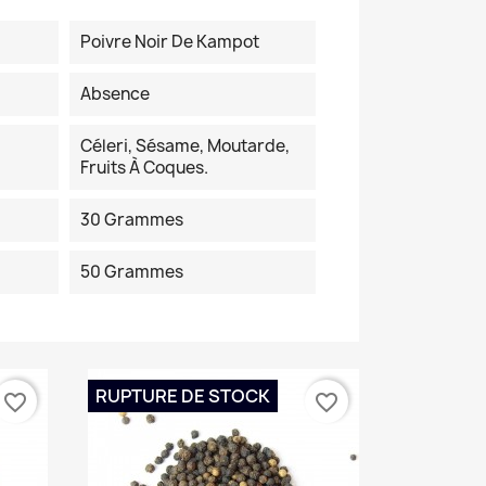
Poivre Noir De Kampot
Absence
Céleri, Sésame, Moutarde,
Fruits À Coques.
30 Grammes
50 Grammes
RUPTURE DE STOCK
favorite_border
favorite_border