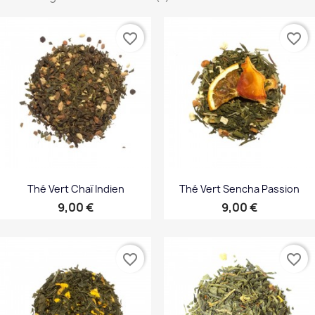
favorite_border
favorite_border
Thé Vert Chaï Indien
Thé Vert Sencha Passion
Prix
Prix
9,00 €
9,00 €
favorite_border
favorite_border