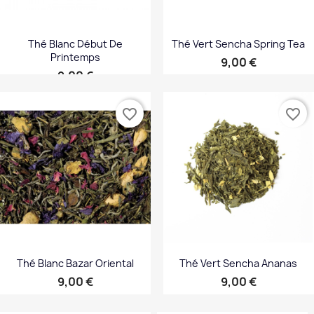
Thé Blanc Début De
Thé Vert Sencha Spring Tea
Printemps
Prix
9,00 €
Prix
9,00 €
favorite_border
favorite_border
Thé Blanc Bazar Oriental
Thé Vert Sencha Ananas
Prix
Prix
9,00 €
9,00 €