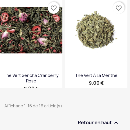
favorite_border
favorite_border
Thé Vert Sencha Cranberry
Thé Vert À La Menthe
Rose
Prix
9,00 €
Prix
9,00 €
Affichage 1-16 de 16 article(s)
Retour en haut
