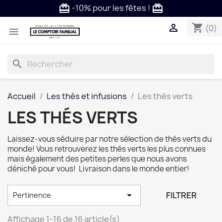
Livraison offerte dès 59€ en France!
local_shipping
local_shipping

shopping_cart
(0)

search
Accueil
Les thés et infusions
Les thés verts
LES THÉS VERTS
Laissez-vous séduire par notre sélection de thés verts du
monde! Vous retrouverez les thés verts les plus connues
mais également des petites perles que nous avons
déniché pour vous! Livraison dans le monde entier!

FILTRER
Pertinence
Affichage 1-16 de 16 article(s)