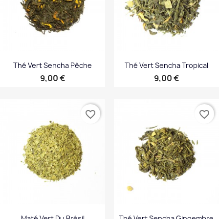
Thé Vert Sencha Pêche
Thé Vert Sencha Tropical
Prix
Prix
9,00 €
9,00 €
favorite_border
favorite_border
Maté Vert Du Brésil
Thé Vert Sencha Gingembre