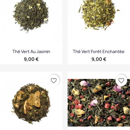
Thé Vert Au Jasmin
Thé Vert Forêt Enchantée
Prix
Prix
9,00 €
9,00 €
favorite_border
favorite_border