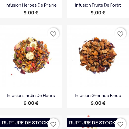
Infusion Herbes De Prairie
Infusion Fruits De Forêt
Prix
Prix
9,00 €
9,00 €
favorite_border
favorite_border
Infusion Jardin De Fleurs
Infusion Grenade Bleue
Prix
Prix
9,00 €
9,00 €
RUPTURE DE STOCK
RUPTURE DE STOCK
favorite_border
favorite_border