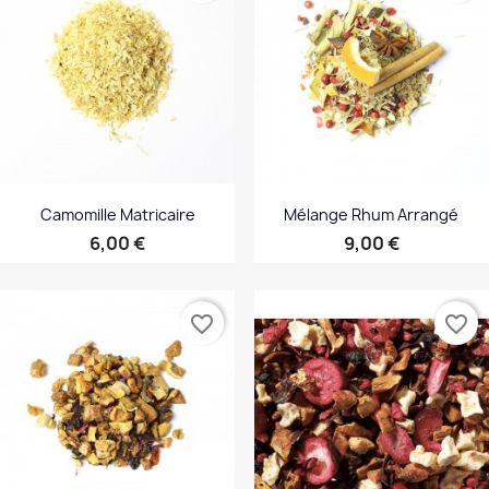
Camomille Matricaire
Mélange Rhum Arrangé
Prix
Prix
6,00 €
9,00 €
favorite_border
favorite_border