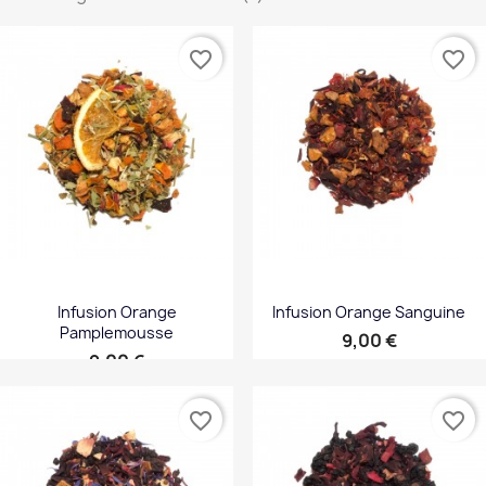
favorite_border
favorite_border
Infusion Orange
Infusion Orange Sanguine
Pamplemousse
Prix
9,00 €
Prix
9,00 €
favorite_border
favorite_border