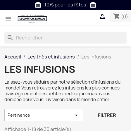
Livraison offerte dès 59€ en Fran
local_shipping

shopping_cart
(0)

search
Accueil
Les thés et infusions
Les infusions
LES INFUSIONS
Laissez-vous séduire par notre sélection d'infusions du
monde! Vous retrouverez les infusions les plus connues
mais également des petites perles que nous avons
déniché pour vous! Livraison dans le monde entier!

FILTRER
Pertinence
Affichage 1-18 de 30 article(s)