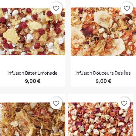
favorite_border
favorite_border
Infusion Bitter Limonade
Infusion Douceurs Des Îles
Prix
Prix
9,00 €
9,00 €
favorite_border
favorite_border