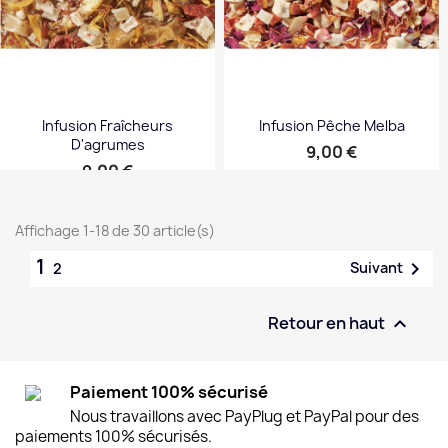
Infusion Fraîcheurs
Infusion Pêche Melba
D'agrumes
Prix
9,00 €
Prix
9,00 €
Affichage 1-18 de 30 article(s)
1

Suivant
2
Retour en haut

Paiement 100% sécurisé
Nous travaillons avec PayPlug et PayPal pour des
paiements 100% sécurisés.