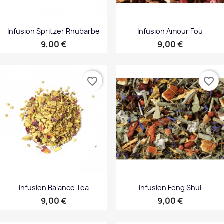
Infusion Spritzer Rhubarbe
Infusion Amour Fou
Prix
Prix
9,00 €
9,00 €
favorite_border
favorite_border
Infusion Balance Tea
Infusion Feng Shui
Prix
Prix
9,00 €
9,00 €