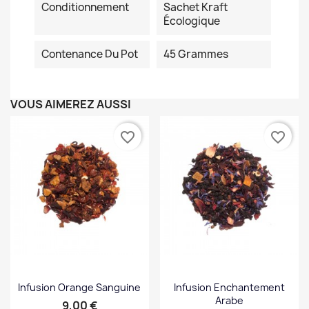
Conditionnement
Sachet Kraft
Écologique
Contenance Du Pot
45 Grammes
VOUS AIMEREZ AUSSI
favorite_border
favorite_border
Infusion Orange Sanguine
Infusion Enchantement
Arabe
Prix
9,00 €