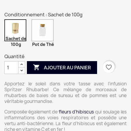
Conditionnement : Sachet de 100g
Sachet de
100g
Pot de Thé
Quantité

favorite_border
AJOUTER AU PANIER
Apportez le soleil dans votre tasse avec l’infusion
Spritzer Rhubarbe! Ce mélange de morceaux de
rhubarbes de baies de sureau et de pommes est une
véritable gourmandise.
Composée également de
fleurs d’hibiscus
qui soulage les
inflammations des voies respiratoires et possède une
vertu anti-bactérienne. La fleur d’hibiscus est également
riche en vitamine C et en fer !