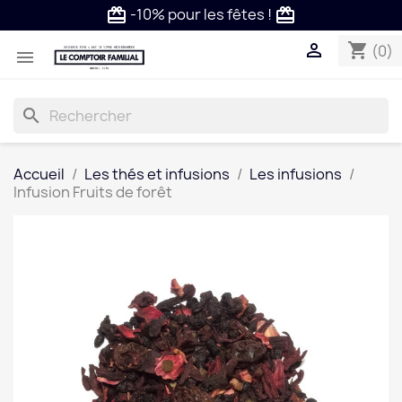
-10% pour les fêtes !
card_giftcard
card_giftcard

shopping_cart
(0)

search
Accueil
Les thés et infusions
Les infusions
Infusion Fruits de forêt