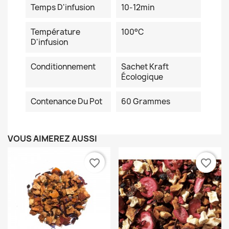
Temps D'infusion
10-12min
Température
100°C
D'infusion
Conditionnement
Sachet Kraft
Écologique
Contenance Du Pot
60 Grammes
VOUS AIMEREZ AUSSI
favorite_border
favorite_border