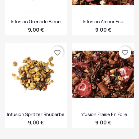
Infusion Grenade Bleue
Infusion Amour Fou
Prix
Prix
9,00 €
9,00 €
favorite_border
favorite_border
Infusion Spritzer Rhubarbe
Infusion Fraise En Folie
Prix
Prix
9,00 €
9,00 €