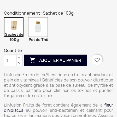
Conditionnement : Sachet de 100g
Sachet de
100g
Pot de Thé
Quantité

favorite_border
AJOUTER AU PANIER
L’infusion Fruits de forêt est riche en fruits antioxydant et
plein de vitamines ! Bénéficiez de son pouvoir diurétique
et antioxydant grâce à sa base de sureau, de myrtille et
de cassis, parfaite pour éliminer les toxines et purifier
l’organisme de ses toxines.
L’infusion Fruits de forêt contient également de la
fleur
d’hibiscus
au pouvoir anti-bactérien et calmant pour
toutes les inflammations des voies respiratoires. Associé