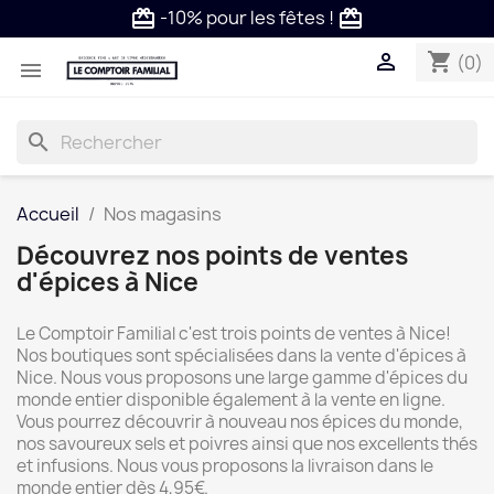
-10% pour les fêtes !
card_giftcard
card_giftcard

shopping_cart
(0)

search
Accueil
Nos magasins
Découvrez nos points de ventes
d'épices à Nice
Le Comptoir Familial c'est trois points de ventes à Nice!
Nos boutiques sont spécialisées dans la vente d'épices à
Nice. Nous vous proposons une large gamme d'épices du
monde entier disponible également à la vente en ligne.
Vous pourrez découvrir à nouveau nos épices du monde,
nos savoureux sels et poivres ainsi que nos excellents thés
et infusions. Nous vous proposons la livraison dans le
monde entier dès 4,95€.