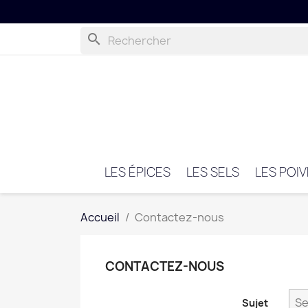
search
LES ÉPICES
LES SELS
LES POI
Accueil
Contactez-nous
CONTACTEZ-NOUS
Sujet