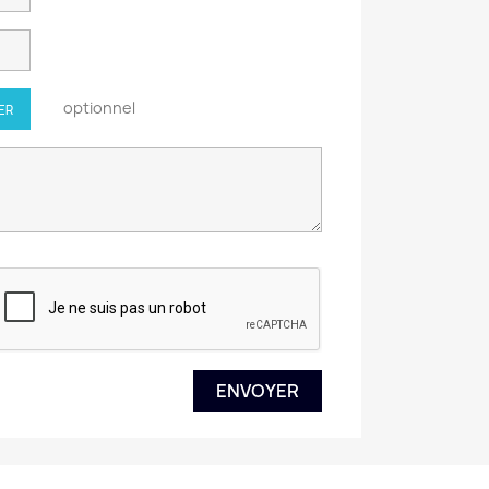
optionnel
IER