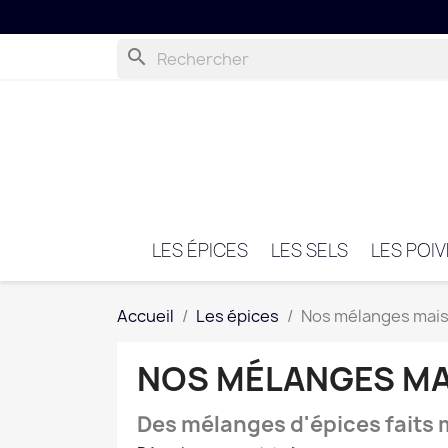
search
LES ÉPICES
LES SELS
LES POI
Accueil
Les épices
Nos mélanges mai
NOS MÉLANGES M
Des mélanges d'épices faits 