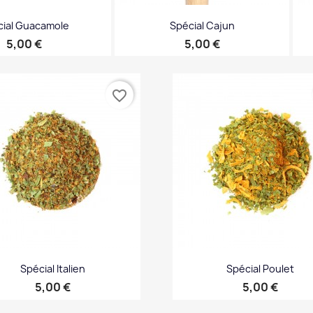
ial Guacamole
Spécial Cajun
Prix
Prix
5,00 €
5,00 €
perçu rapide
Aperçu rapide

favorite_border
Spécial Italien
Spécial Poulet
Prix
Prix
5,00 €
5,00 €