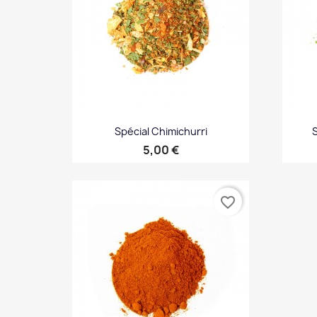
Spécial Chimichurri
Prix
5,00 €
Aperçu rapide

favorite_border