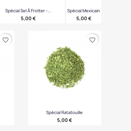
Spécial Sel À Frotter -...
Spécial Mexicain
Prix
Prix
5,00 €
5,00 €
Aperçu rapide
Aperçu


rapide
favorite_border
favorite_border
Spécial Ratatouille
Prix
5,00 €