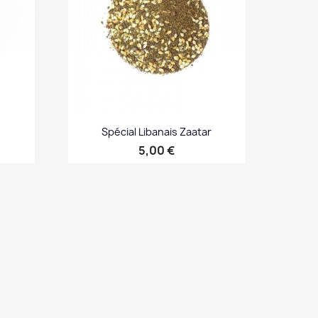
Spécial Libanais Zaatar
Prix
5,00 €
Aperçu rapide
