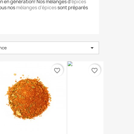
on en génération! Nos mélanges d'
épices
Tous nos
mélanges d'épices
sont préparés

nce
favorite_border
favorite_border