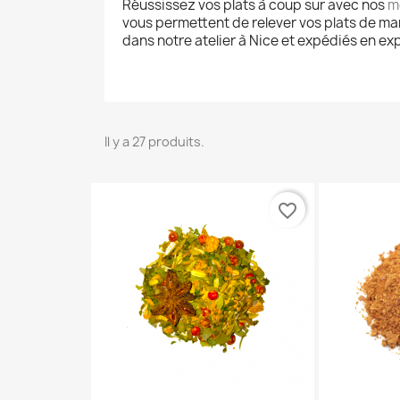
Réussissez vos plats à coup sur avec nos
m
vous permettent de relever vos plats de man
dans notre atelier à Nice et expédiés en e
Il y a 27 produits.
favorite_border