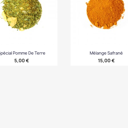
Spécial Pomme De Terre
Mélange Safrané
Prix
Prix
5,00 €
15,00 €
Aperçu rapide
Aperçu rapide

