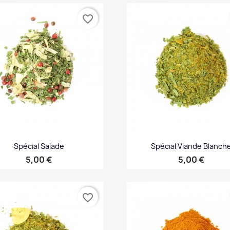
Aperçu rapide
Aperçu rapide


favorite_border
Spécial Salade
Spécial Viande Blanch
Prix
Prix
5,00 €
5,00 €
Aperçu rapide
Aperçu rapide


favorite_border