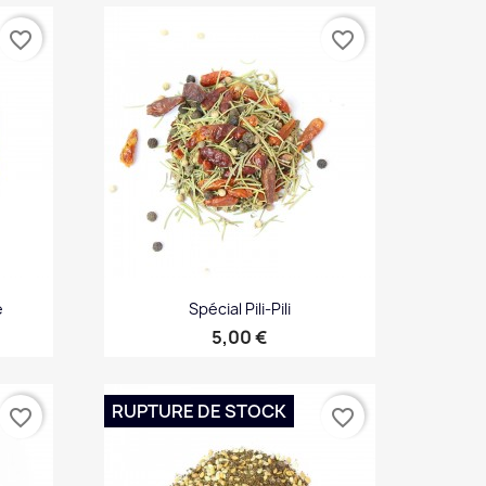
Aperçu rapide

favorite_border
favorite_border
e
Spécial Pili-Pili
Prix
5,00 €
Aperçu rapide

RUPTURE DE STOCK
favorite_border
favorite_border