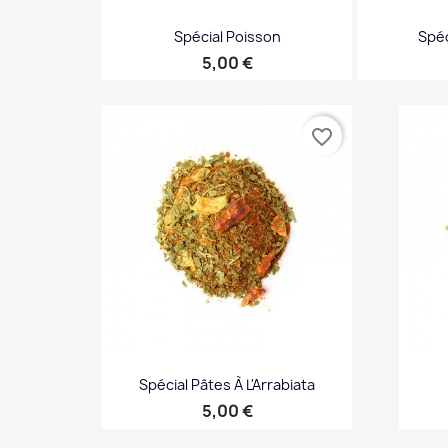
Spécial Poisson
Spéc
Prix
5,00 €
Aperçu rapide
A


favorite_border
Spécial Pâtes À L'Arrabiata
Prix
5,00 €