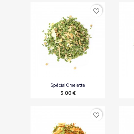
Aperçu rapide

favorite_border
Spécial Omelette
Prix
5,00 €
Aperçu rapide

favorite_border