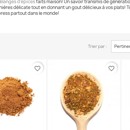
élanges d'épices
faits maison! Un savoir transmis de générati
ières délicate tout en donnant un gout délicieux à vos plats! 
xpress partout dans le monde!
Trier par :
Pertine
favorite_border
favorite_border