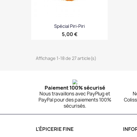
Spécial Piri-Piri
Prix
5,00 €
Aperçu rapide

Affichage 1-18 de 27 article(s)
Paiement 100% sécurisé
Nous travaillons avec PayPlug et
N
PayPal pour des paiements 100%
Coliss
sécurisés.
L'ÉPICERIE FINE
INFO