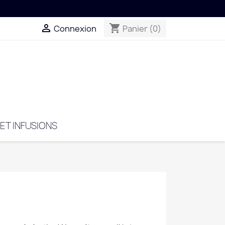
on offerte dès 59€ en France!
local_shipping

shopping_cart
Connexion
Panier
(0)
 ET INFUSIONS