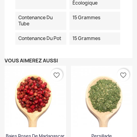
Écologique
Contenance Du
15 Grammes
Tube
Contenance Du Pot
15 Grammes
VOUS AIMEREZ AUSSI
favorite_border
favorite_border
Baies Roses De Madagascar
Persillade