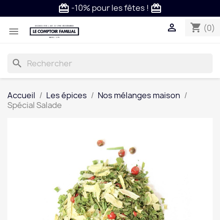
-10% pour les fêtes !
card_giftcard
card_giftcard

shopping_cart
(0)

search
Accueil
Les épices
Nos mélanges maison
Spécial Salade