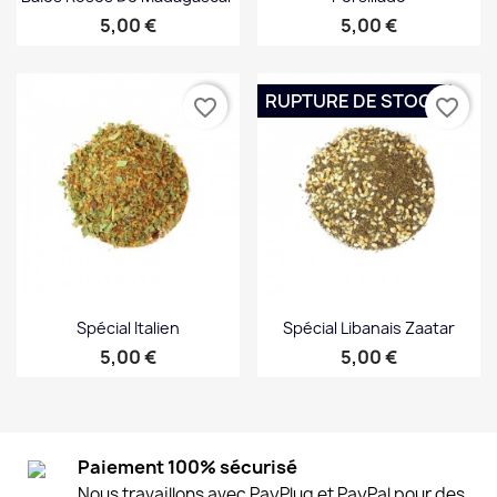
Prix
Prix
5,00 €
5,00 €
RUPTURE DE STOCK
favorite_border
favorite_border
Spécial Italien
Spécial Libanais Zaatar
Prix
Prix
5,00 €
5,00 €
Paiement 100% sécurisé
Nous travaillons avec PayPlug et PayPal pour des