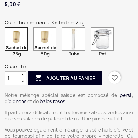
5,00 €
Conditionnement : Sachet de 25g
Sachet de
Sachet de
25g
50g
Tube
Pot
Quantité

favorite_border
AJOUTER AU PANIER
Notre mélange spécial salade est composé de
persil
,
d’
oignons
et de
baies roses
.
Il parfumera délicatement toutes vos salades vertes ainsi
que vos salades de pâtes et de riz. Une pincée suffit !
Vous pouvez également le mélanger à votre huile d’olive et
de tournesol afin de faire votre propre vinaigrette.
Ou