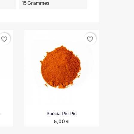
15 Grammes
favorite_border
favorite_border
e
Spécial Piri-Piri
Prix
5,00 €
Aperçu rapide
