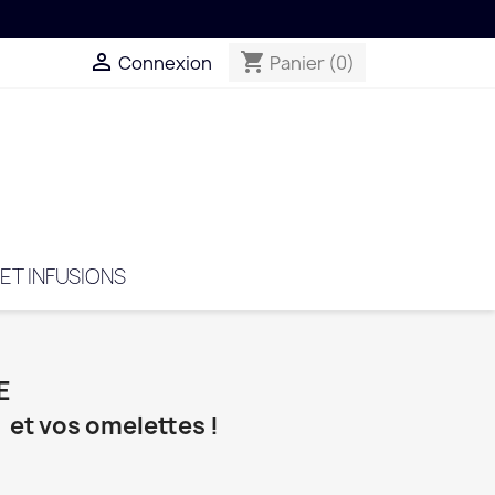

shopping_cart
Connexion
Panier
(0)
 ET INFUSIONS
E
et vos omelettes !