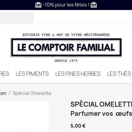
-10% pour les fêtes !
card_giftcard
card_giftcard
VRES
LES PIMENTS
LES FINES HERBES
LES THÉS
son
Spécial Omelette
SPÉCIAL OMELETT
Parfumer vos œufs 
5,00 €