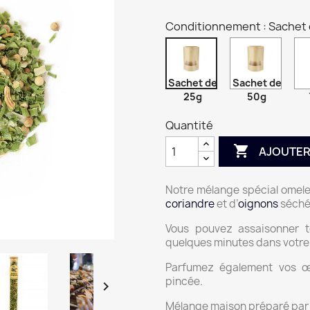
Conditionnement : Sachet
Sachet de
Sachet de
25g
50g
Quantité

AJOUTER
Notre mélange spécial omel
coriandre
et d’
oignons
séché
Vous pouvez assaisonner t
quelques minutes dans votre œ
Parfumez également vos œ
pincée.

Mélange maison préparé par 