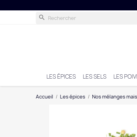
search
LES ÉPICES
LES SELS
LES POI
Accueil
Les épices
Nos mélanges mai