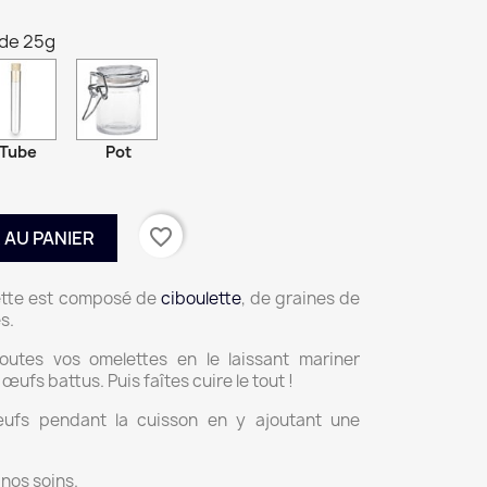
 de 25g
Tube
Pot
favorite_border
 AU PANIER
ette est composé de
ciboulette
, de graines de
s.
outes vos omelettes en le laissant mariner
ufs battus. Puis faîtes cuire le tout !
ufs pendant la cuisson en y ajoutant une
nos soins.