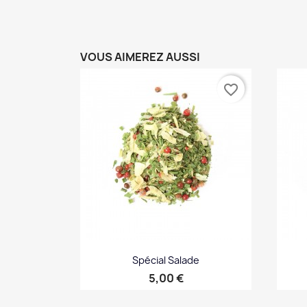
VOUS AIMEREZ AUSSI
favorite_border
Spécial Salade
Prix
5,00 €
Aperçu rapide
