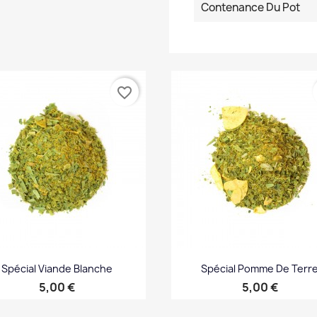
Contenance Du Pot
favorite_border
Spécial Viande Blanche
Spécial Pomme De Terr
Prix
Prix
5,00 €
5,00 €
Aperçu rapide
Aperçu rapide

