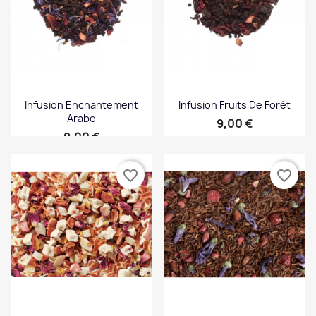
Infusion Enchantement
Infusion Fruits De Forêt
Arabe
Prix
9,00 €
Prix
9,00 €
favorite_border
favorite_border