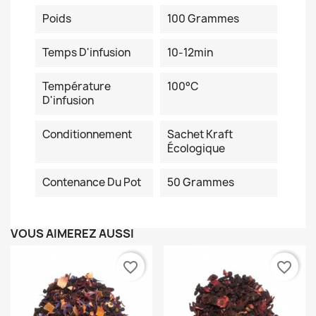
Poids
100 Grammes
Temps D'infusion
10-12min
Température
100°C
D'infusion
Conditionnement
Sachet Kraft
Écologique
Contenance Du Pot
50 Grammes
VOUS AIMEREZ AUSSI
favorite_border
favorite_border