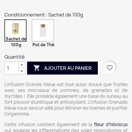
Conditionnement : Sachet de 100g
Sachet de
100g
Pot de Thé
Quantité

favorite_border
AJOUTER AU PANIER
L’infusion Grande bleue est tout aussi douce que fruitée
avec ses morceaux de pommes, de grenades et de
myrtilles ! Elle possède également une base de sureau au
fort pouvoir diurétique et antioxydant. L’infusion Grenade
bleue vous sera un allié pour éliminer les toxines et purifier
l’organisme.
Cette infusion contient également de la
fleur d’hibiscus
qui soulage les inflammations des voies respiratoires et