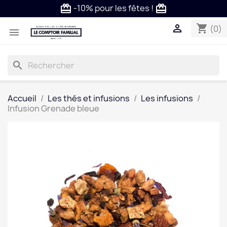
-10% pour les fêtes !
card_giftcard
card_giftcard

shopping_cart
(0)

search
Accueil
Les thés et infusions
Les infusions
Infusion Grenade bleue