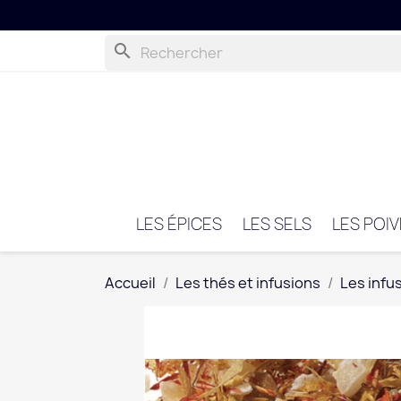
search
LES ÉPICES
LES SELS
LES POI
Accueil
Les thés et infusions
Les infu