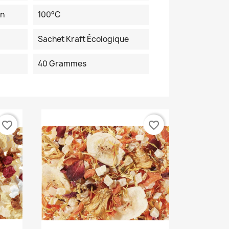
on
100°C
Sachet Kraft Écologique
40 Grammes
favorite_border
favorite_border