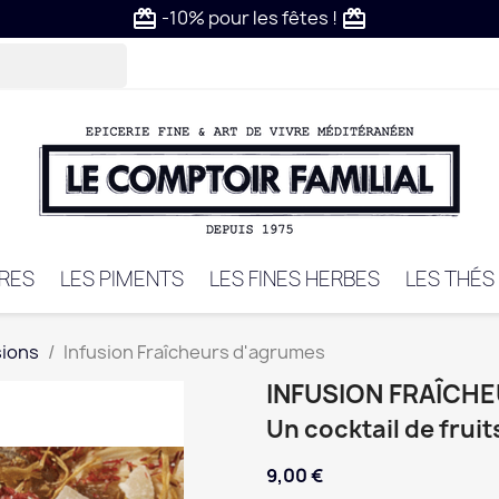
-10% pour les fêtes !
card_giftcard
card_giftcard
VRES
LES PIMENTS
LES FINES HERBES
LES THÉS
sions
Infusion Fraîcheurs d'agrumes
INFUSION FRAÎCH
Un cocktail de fruits
9,00 €