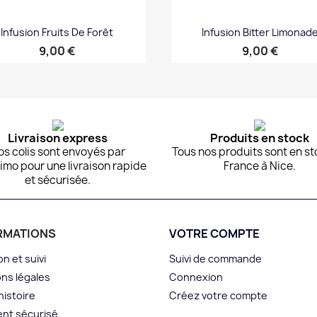
Infusion Fruits De Forêt
Infusion Bitter Limonad
Prix
Prix
9,00 €
9,00 €
Aperçu rapide
Aperçu rapide


Livraison express
Produits en stock
os colis sont envoyés par
Tous nos produits sont en st
imo pour une livraison rapide
France à Nice.
et sécurisée.
RMATIONS
VOTRE COMPTE
on et suivi
Suivi de commande
ns légales
Connexion
histoire
Créez votre compte
nt sécurisé