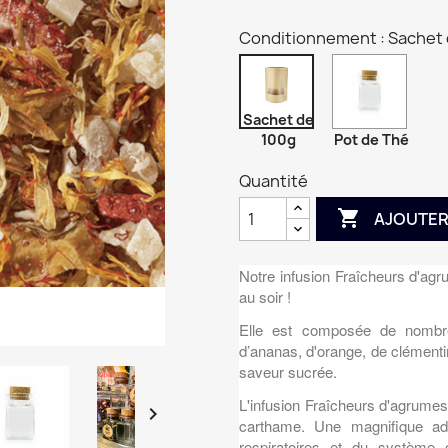
Conditionnement : Sachet 
Sachet de
100g
Pot de Thé
Quantité

AJOUTER
Notre infusion Fraîcheurs d'agr
au soir !
Elle est composée de nombr
d’ananas, d'orange, de clémentin
saveur sucrée.
L'infusion Fraîcheurs d'agrume

carthame. Une magnifique add
respiratoires et du système 