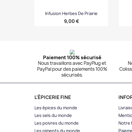
Infusion Herbes De Prairie
Prix
9,00 €
Aperçu rapide

Paiement 100% sécurisé
Nous travaillons avec PayPlug et
N
PayPal pour des paiements 100%
Coliss
sécurisés.
L'ÉPICERIE FINE
INFO
Les épices du monde
Livrais
Les sels du monde
Mentio
Les poivres du monde
Notre 
Les piments du monde
Paieme