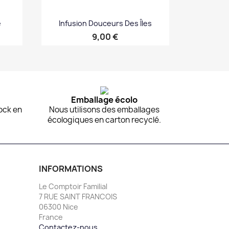
e
Infusion Douceurs Des Îles
Prix
9,00 €
Aperçu rapide

Emballage écolo
ock en
Nous utilisons des emballages
écologiques en carton recyclé.
INFORMATIONS
Le Comptoir Familial
7 RUE SAINT FRANCOIS
06300 Nice
France
Contactez-nous