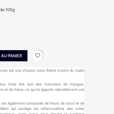
de 100g
favorite_border
 AU PANIER
umes est une infusion sans théine à boire du matin
eux fruits tels que des morceaux de mangue,
e et de fraise, ce qui lui apporte naturellement une
s est également composée de fleurs de souci et de
ition qui soulage les inflammations des voies
gastrique, mais aussi pour réguler le système