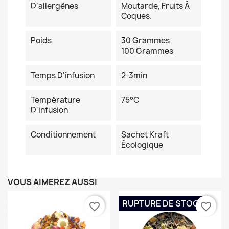
D'allergènes
Moutarde, Fruits À
Coques.
Poids
30 Grammes
100 Grammes
Temps D'infusion
2-3min
Température
75°C
D'infusion
Conditionnement
Sachet Kraft
Écologique
VOUS AIMEREZ AUSSI
RUPTURE DE STOCK
favorite_border
favorite_border