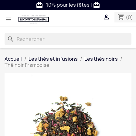
-10% pour les fêtes !
card_giftcard
card_giftcard

shopping_cart
(0)

search
Accueil
Les thés et infusions
Les thés noirs
Thé noir Framboise