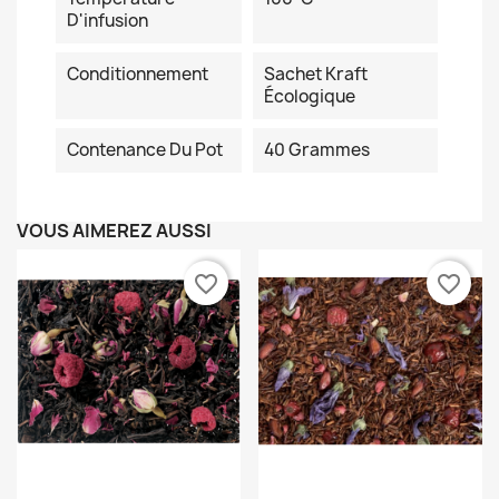
D'infusion
Conditionnement
Sachet Kraft
Écologique
Contenance Du Pot
40 Grammes
VOUS AIMEREZ AUSSI
favorite_border
favorite_border