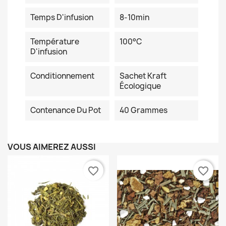
Temps D'infusion
8-10min
Température
100°C
D'infusion
Conditionnement
Sachet Kraft
Écologique
Contenance Du Pot
40 Grammes
VOUS AIMEREZ AUSSI
favorite_border
favorite_border