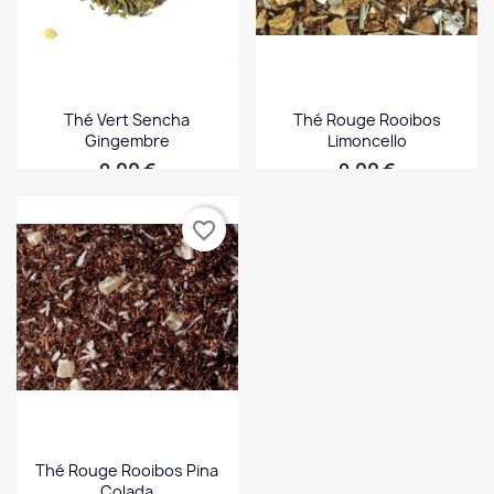
Thé Vert Sencha
Thé Rouge Rooibos
Gingembre
Limoncello
Prix
Prix
9,00 €
9,00 €
favorite_border
Thé Rouge Rooibos Pina
Colada