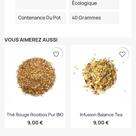
Écologique
Contenance Du Pot
40 Grammes
VOUS AIMEREZ AUSSI
favorite_border
favorite_border
Thé Rouge Rooibos Pur BIO
Infusion Balance Tea
Prix
Prix
9,00 €
9,00 €