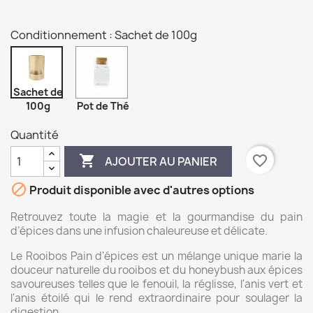
Conditionnement : Sachet de 100g
Sachet de
100g
Pot de Thé
Quantité

favorite_border
AJOUTER AU PANIER

Produit disponible avec d'autres options
Retrouvez toute la magie et la gourmandise du pain
d’épices dans une infusion chaleureuse et délicate.
Le Rooibos Pain d'épices est un mélange unique marie la
douceur naturelle du rooibos et du honeybush aux épices
savoureuses telles que le fenouil, la réglisse, l'anis vert et
l'anis étoilé qui le rend extraordinaire pour soulager la
digestion.