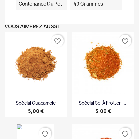
Contenance Du Pot
40 Grammes
VOUS AIMEREZ AUSSI
favorite_border
favorite_border
Spécial Guacamole
Spécial Sel À Frotter -...
Prix
Prix
5,00 €
5,00 €
favorite_border
favorite_border