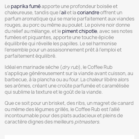
Le
paprika fumé
apporte une profondeur boisée et
chaleureuse, tandis que l’
ail
et la
coriandre
offrent un
parfum aromatique qui se marie parfaitement aux viandes
rouges, au porc ou même au poulet. Le poivre noir donne
du relief au mélange, et le
piment chipotle
, avec ses notes
fumées et piquantes, apporte une touche épicée
équilibrée qui réveille les papilles. Le sel harmonise
l’ensemble pour un assaisonnement prêt à l’emploi et
parfaitement équilibré.
Idéal en marinade sèche (
dry rub
), le Coffee Rub
s’applique généreusement sur la viande avant cuisson, au
barbecue, à la plancha ou au four. La chaleur libère alors
ses arômes, créant une croûte parfumée et caramélisée
qui sublime la texture et le goût de la viande.
Que ce soit pour un brisket, des ribs, un magret de canard
ou même des légumes grillés, le Coffee Rub est l’allié
incontournable pour des plats audacieux et pleins de
caractère dignes des meilleurs
pitmasters
.