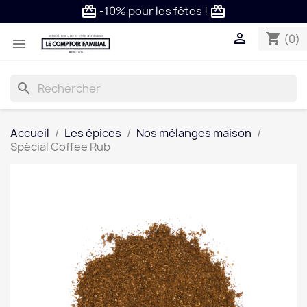
-10% pour les fêtes !
card_giftcard
card_giftcard

shopping_cart
(0)

search
Accueil
Les épices
Nos mélanges maison
Spécial Coffee Rub