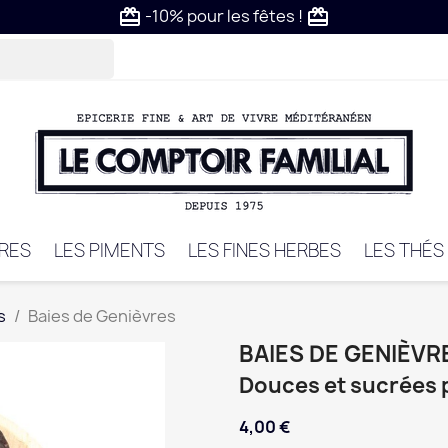
-10% pour les fêtes !
card_giftcard
card_giftcard
VRES
LES PIMENTS
LES FINES HERBES
LES THÉS
s
Baies de Genièvres
BAIES DE GENIÈVR
Douces et sucrées 
4,00 €