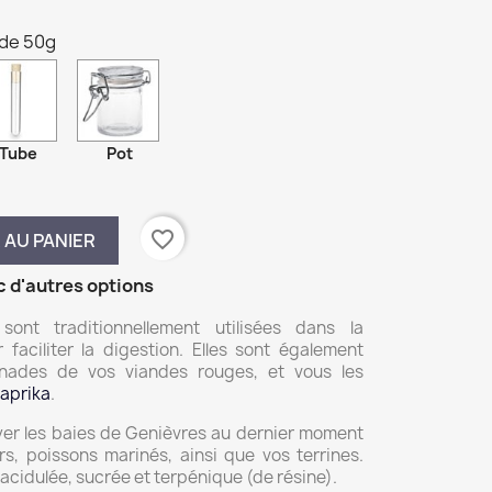
 de 50g
Tube
Pot
favorite_border
 AU PANIER
c d'autres options
ont traditionnellement utilisées dans la
faciliter la digestion. Elles sont également
rinades de vos viandes rouges, et vous les
paprika
.
er les baies de Genièvres au dernier moment
rs, poissons marinés, ainsi que vos terrines.
acidulée, sucrée et terpénique (de résine).