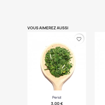
VOUS AIMEREZ AUSSI
favorite_border
Persil
Prix
3,00 €