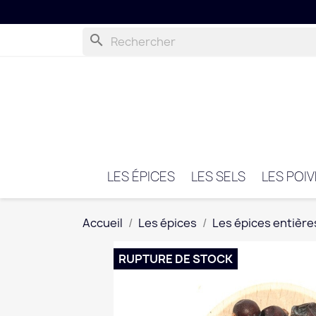
search
LES ÉPICES
LES SELS
LES POI
Accueil
Les épices
Les épices entière
RUPTURE DE STOCK