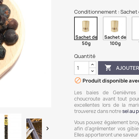
Conditionnement : Sachet
Sachet de
Sachet de
50g
100g
Quantité

AJOUTER

Produit disponible ave
Les baies de Genièvres s
choucroute avant tout pour 
excellentes lors de la ma
trouverez dans notre
sel au 
Vous pouvez également broy

afin d’agrémenter vos gibie
Elles apporteront une saveur 