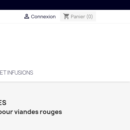

shopping_cart
Connexion
Panier
(0)
 ET INFUSIONS
ES
pour viandes rouges