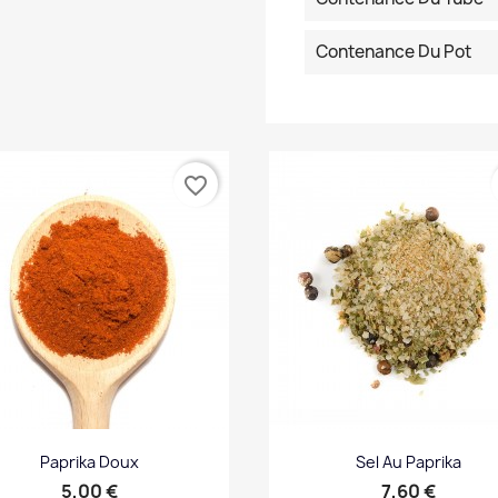
Contenance Du Pot
favorite_border
Paprika Doux
Sel Au Paprika
Prix
Prix
5,00 €
7,60 €