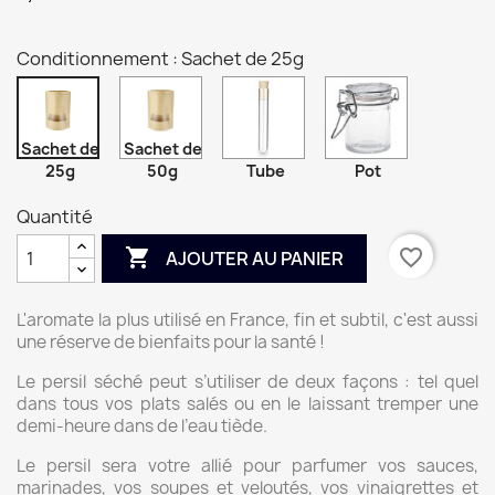
Conditionnement : Sachet de 25g
Sachet de
Sachet de
25g
50g
Tube
Pot
Quantité

favorite_border
AJOUTER AU PANIER
L'aromate la plus utilisé en France, fin et subtil, c'est aussi
une réserve de bienfaits pour la santé !
Le persil séché peut s’utiliser de deux façons : tel quel
dans tous vos plats salés ou en le laissant tremper une
demi-heure dans de l’eau tiède.
Le persil sera votre allié pour parfumer vos sauces,
marinades, vos soupes et veloutés, vos vinaigrettes et