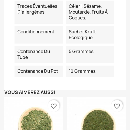
Traces Éventuelles
Céleri, Sésame,
D'allergènes
Moutarde, Fruits À
Coques.
Conditionnement
Sachet Kraft
Écologique
Contenance Du
5 Grammes
Tube
Contenance Du Pot
10 Grammes
VOUS AIMEREZ AUSSI
favorite_border
favorite_border