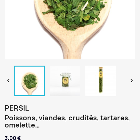


PERSIL
Poissons, viandes, crudités, tartares,
omelette…
3,00 €