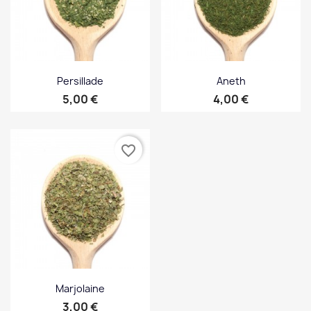
Persillade
Aneth
Prix
Prix
5,00 €
4,00 €
favorite_border
Marjolaine
Prix
3,00 €