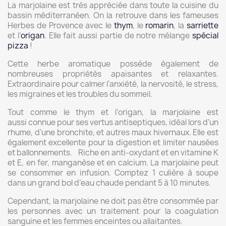
La marjolaine est très appréciée dans toute la cuisine du
bassin méditerranéen. On la retrouve dans les fameuses
Herbes de Provence avec le
thym
, le
romarin
, la
sarriette
et l’
origan
. Elle fait aussi partie de notre mélange
spécial
pizza
!
Cette herbe aromatique possède également de
nombreuses propriétés apaisantes et relaxantes.
Extraordinaire pour calmer l’anxiété, la nervosité, le stress,
les migraines et les troubles du sommeil.
Tout comme le thym et l'origan, la marjolaine est
aussi connue pour ses vertus antiseptiques, idéal lors d’un
rhume, d’une bronchite, et autres maux hivernaux. Elle est
également excellente pour la digestion et limiter nausées
et ballonnements. Riche en anti-oxydant et en vitamine K
et E, en fer, manganèse et en calcium. La marjolaine peut
se consommer en infusion. Comptez 1 culière à soupe
dans un grand bol d’eau chaude pendant 5 à 10 minutes.
Cependant, la marjolaine ne doit pas être consommée par
les personnes avec un traitement pour la coagulation
sanguine et les femmes enceintes ou allaitantes.