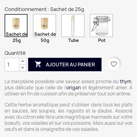
Conditionnement : Sachet de 25g
Sachet de
Sachet de
25g
50g
Tube
Pot
Quantité

favorite_border
AJOUTER AU PANIER
La marjolaine possède une saveur assez proche du
thym
,
plus délicate que celle de l'
origan
et légèrement amer. A
utiliser en fin de cuisson afin de préserver tout son arôme.
Cette herbe aromatique peut s’utiliser dans tous les plats
en sauces, les soupes, les ragoûts et la daube. Associé
avec du citron elle fera une magnifique marinade sur votre
boeufs, vos volailles et sur vos poissons. Mais aussi sur vos
oeufs et dans la vinaigrette de vos salades.