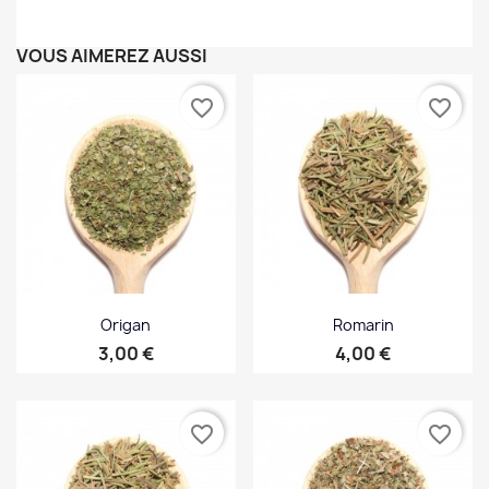
VOUS AIMEREZ AUSSI
favorite_border
favorite_border
Origan
Romarin
Prix
Prix
3,00 €
4,00 €
favorite_border
favorite_border