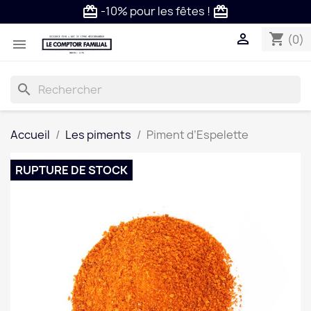
-10% pour les fêtes !
card_giftcard
card_giftcard

shopping_cart
(0)

search
Accueil
Les piments
Piment d’Espelette
RUPTURE DE STOCK