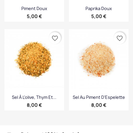
Piment Doux
Paprika Doux
Prix
Prix
5,00 €
5,00 €
favorite_border
favorite_border
Sel À L’olive, Thym Et...
Sel Au Piment D’Espelette
Prix
Prix
8,00 €
8,00 €