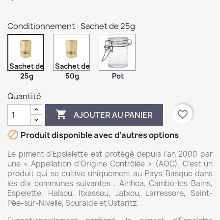
Conditionnement : Sachet de 25g
Sachet de
Sachet de
25g
50g
Pot
Quantité

favorite_border
AJOUTER AU PANIER

Produit disponible avec d'autres options
Le piment d’Epslelette est protégé depuis l’an 2000 par
une « Appellation d’Origine Contrôlée » (AOC). C’est un
produit qui se cultive uniquement au Pays-Basque dans
les dix communes suivantes : Ainhoa, Cambo-les-Bains,
Espelette, Halsou, Itxassou, Jatxou, Larressore, Saint-
Pée-sur-Nivelle, Souraïde et Ustaritz.