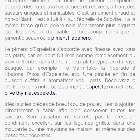
Exceptionnellement parfumé, le piment d’Espelette
apporte des notes à la fois douces et relevées, offrant des
saveurs uniques et inimitables. C’est un piment chaud et
non-brûlant. Il est situé à 4 sur l’échelle de Scoville. Il a la
même force qu’un poivre noir, légèrement plus piquant
que les cheveux du diable et beaucoup moins que le
piment oiseaux ou le
piment Habanero
.
Le piment d’Espelette s’accorde avec finesse avec tous
les plats, car on peut l’utiliser comme remplacement du
poivre. Il entre dans de nombreux plats typiques du Pays
Basque, par exemple : le Marmitako, la Piperade à
l'Ibaïona, l'Axoa d'Espelette, etc. Une pincée en fin de
cuisson suffira à aromatiser vos plats. Découvrez-le
d’ailleurs dans notre
sel au piment d’espelette
ou notre
sel
olive thym et espelette
.
Idéal sur les pièces de boeufs ou de poulet, il est à ajouter
directement à table afin d’en conserver toutes les
saveurs. Son utilisation ne s’arrête pas là, c’est un
condiment excellent sur les légumes grillés, dans une
moutarde ou une mayonnaise maison, et même sur des
desserts chocolatés.