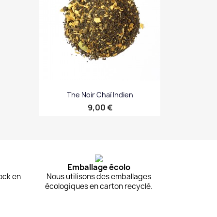
The Noir Chaï Indien
Prix
9,00 €
Aperçu rapide

Emballage écolo
ock en
Nous utilisons des emballages
écologiques en carton recyclé.