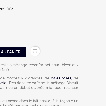
de 100g
favorite_border
 AU PANIER
est un mélange réconfortant pour l’hiver, aux
e Noël.
, de morceaux d’oranges, de
baies roses
, de
elle
. Très riche en caféine, le mélange Biscuit
matin ou en début d’après-midi pour relancer
au ou même dans le lait chaud, à la façon d'un
dre le mélange d’autant plus gourmand.