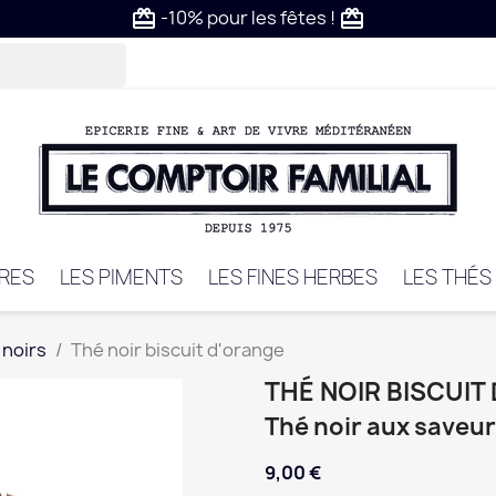
-10% pour les fêtes !
card_giftcard
card_giftcard
VRES
LES PIMENTS
LES FINES HERBES
LES THÉS
 noirs
Thé noir biscuit d'orange
THÉ NOIR BISCUIT
Thé noir aux saveu
9,00 €