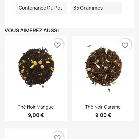
Contenance Du Pot
35 Grammes
VOUS AIMEREZ AUSSI
favorite_border
favorite_border
Thé Noir Mangue
Thé Noir Caramel
Prix
Prix
9,00 €
9,00 €
favorite_border