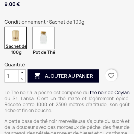
9,00 €
Conditionnement : Sachet de 100g
Sachet de
100g
Pot de Thé
Quantité

favorite_border
AJOUTER AU PANIER
Le Thé noir à la pêche est composé du
thé noir de Ceylan
du Sri Lanka. C’est un thé malté et légèrement épicé.
Récolté entre 1000 et 2300 mètres d’altitude, son goût
riche et fin en bouche.
A cette base de thé noir merveilleuse s’ajoute du sucré et
de la douceur avec des morceaux de pêche, des fleur de
tournesol, des pétale de rose et de bleuet et du carthame.