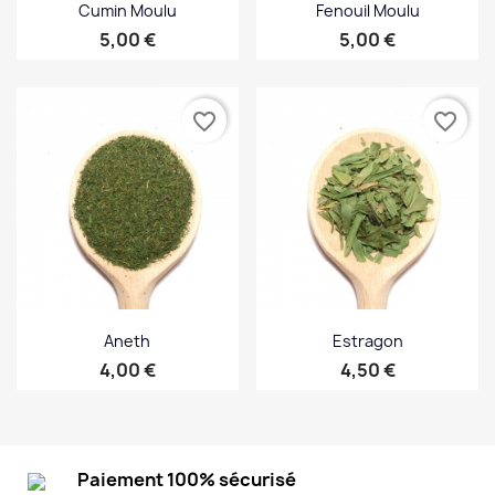
Cumin Moulu
Fenouil Moulu
Prix
Prix
5,00 €
5,00 €
favorite_border
favorite_border
Aneth
Estragon
Prix
Prix
4,00 €
4,50 €
Paiement 100% sécurisé