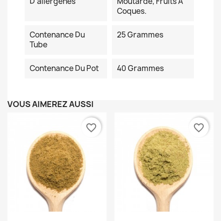
D'allergènes
Moutarde, Fruits À
Coques.
Contenance Du
25 Grammes
Tube
Contenance Du Pot
40 Grammes
VOUS AIMEREZ AUSSI
favorite_border
favorite_border