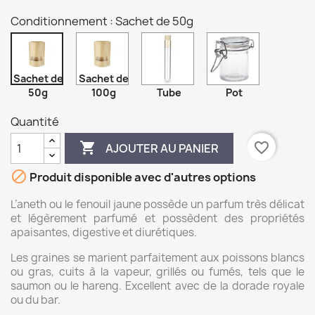
Conditionnement : Sachet de 50g
Sachet de
Sachet de
50g
100g
Tube
Pot
Quantité

favorite_border
AJOUTER AU PANIER

Produit disponible avec d'autres options
L’aneth ou le fenouil jaune possède un parfum très délicat
et légèrement parfumé et possèdent des propriétés
apaisantes, digestive et diurétiques.
Les graines se marient parfaitement aux poissons blancs
ou gras, cuits à la vapeur, grillés ou fumés, tels que le
saumon ou le hareng. Excellent avec de la dorade royale
ou du bar.