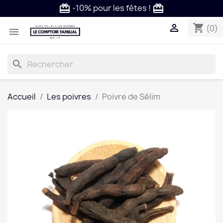
-10% pour les fêtes !
card_giftcard
card_giftcard

shopping_cart
(0)

search
Accueil
Les poivres
Poivre de Sélim