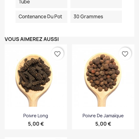
Tube
Contenance Du Pot
30 Grammes
VOUS AIMEREZ AUSSI
favorite_border
favorite_border
Poivre Long
Poivre De Jamaïque
Prix
Prix
5,00 €
5,00 €