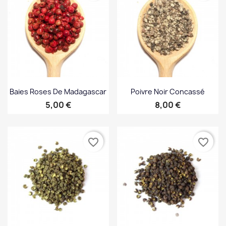
Baies Roses De Madagascar
Poivre Noir Concassé
Prix
Prix
5,00 €
8,00 €
favorite_border
favorite_border