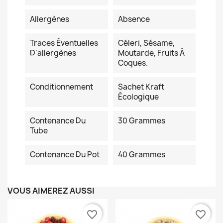
Allergènes
Absence
Traces Éventuelles
Céleri, Sésame,
D'allergènes
Moutarde, Fruits À
Coques.
Conditionnement
Sachet Kraft
Écologique
Contenance Du
30 Grammes
Tube
Contenance Du Pot
40 Grammes
VOUS AIMEREZ AUSSI
favorite_border
favorite_border