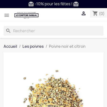
-10% pour les fêtes !
card_giftcard
card_giftcard

shopping_cart
(0)

search
Accueil
Les poivres
Poivre noir et citron