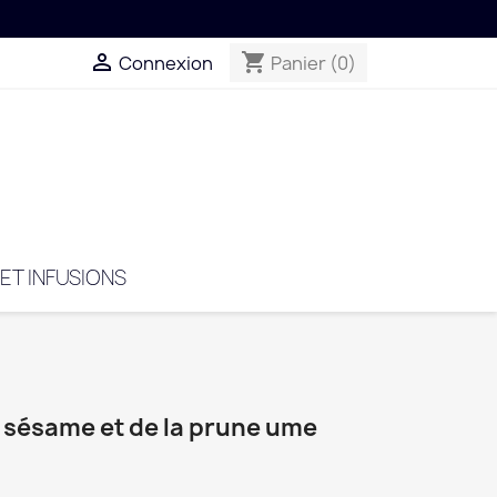

shopping_cart
Connexion
Panier
(0)
 ET INFUSIONS
du sésame et de la prune ume