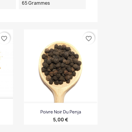
65 Grammes
favorite_border
favorite_border
Poivre Noir Du Penja
Prix
5,00 €
Aperçu rapide
