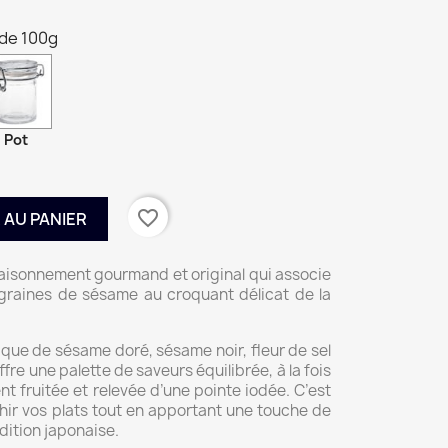
de 100g
Pot
favorite_border
 AU PANIER
saisonnement gourmand et original qui associe
graines de sésame au croquant délicat de la
que de sésame doré, sésame noir, fleur de sel
ffre une palette de saveurs équilibrée, à la fois
nt fruitée et relevée d’une pointe iodée. C’est
hir vos plats tout en apportant une touche de
adition japonaise.