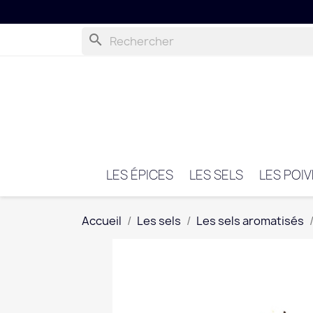
search
LES ÉPICES
LES SELS
LES POI
Accueil
Les sels
Les sels aromatisés