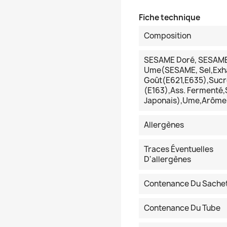
Fiche technique
Composition
SESAME Doré, SESAME N
Ume(SESAME, Sel,exh
Goût(E621,E635),sucre
(E163),ass. Fermenté
Japonais),ume,arôme 
Allergènes
Traces Éventuelles
D'allergènes
Contenance Du Sache
Contenance Du Tube