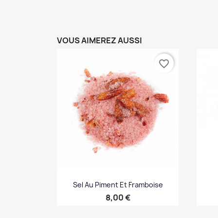
VOUS AIMEREZ AUSSI
favorite_border
Sel Au Piment Et Framboise
Prix
8,00 €
Aperçu rapide
