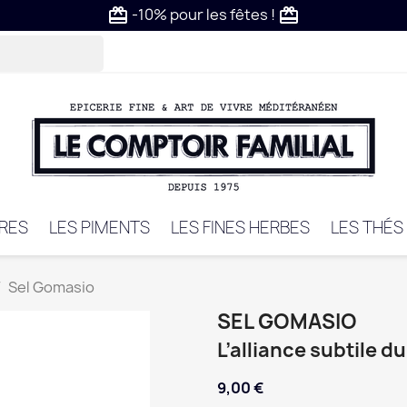
-10% pour les fêtes !
card_giftcard
card_giftcard
VRES
LES PIMENTS
LES FINES HERBES
LES THÉS
Sel Gomasio
SEL GOMASIO
L’alliance subtile 
9,00 €