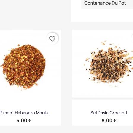
Contenance Du Pot
favorite_border
Piment Habanero Moulu
Sel David Crockett
Prix
Prix
5,00 €
8,00 €
Aperçu rapide
Aperçu rapide

