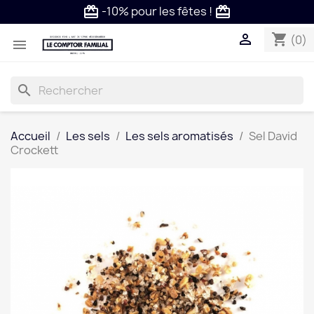
-10% pour les fêtes !
card_giftcard
card_giftcard

shopping_cart
(0)

search
Accueil
Les sels
Les sels aromatisés
Sel David
Crockett