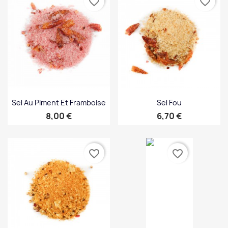
favorite_border
favorite_border
Sel Au Piment Et Framboise
Sel Fou
Prix
Prix
8,00 €
6,70 €
favorite_border
favorite_border