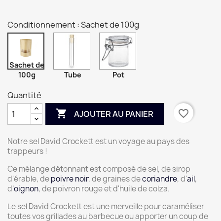
Conditionnement : Sachet de 100g
Sachet de
100g
Tube
Pot
Quantité

favorite_border
AJOUTER AU PANIER
Notre sel David Crockett est un voyage au pays des
trappeurs !
Ce mélange détonnant est composé de sel, de sirop
d'érable, de
poivre noir
, de graines de
coriandre
, d'
ail
,
d
'oignon
, de poivron rouge et d'huile de colza.
Le sel David Crockett est une merveille pour caraméliser
toutes vos grillades au barbecue ou apporter un coup de