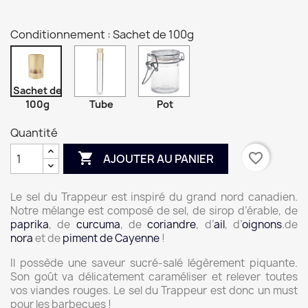
Conditionnement : Sachet de 100g
Sachet de
100g
Tube
Pot
Quantité

favorite_border
AJOUTER AU PANIER
Le sel du Trappeur est inspiré du grand nord canadien.
Notre mélange est composé de sel, de sirop d’érable, de
paprika
, de
curcuma
, de
coriandre
, d’
ail
, d’
oignons
.
de
nora
et de
piment de Cayenne
!
Il possède une saveur sucré-salé légèrement piquante.
Son goût va délicatement caraméliser et relever toutes
vos viandes rouges. Le sel du Trappeur est donc un must
pour les barbecues !