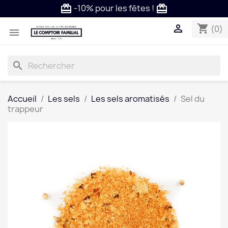
-10% pour les fêtes !
card_giftcard
card_giftcard

shopping_cart
(0)

search
Accueil
Les sels
Les sels aromatisés
Sel du
trappeur