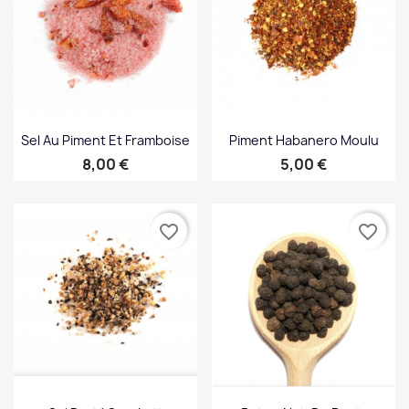
Sel Au Piment Et Framboise
Piment Habanero Moulu
Prix
Prix
8,00 €
5,00 €
favorite_border
favorite_border