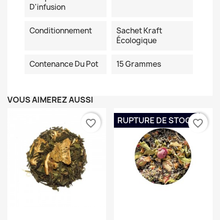
D'infusion
Conditionnement
Sachet Kraft
Écologique
Contenance Du Pot
15 Grammes
VOUS AIMEREZ AUSSI
RUPTURE DE STOCK
favorite_border
favorite_border