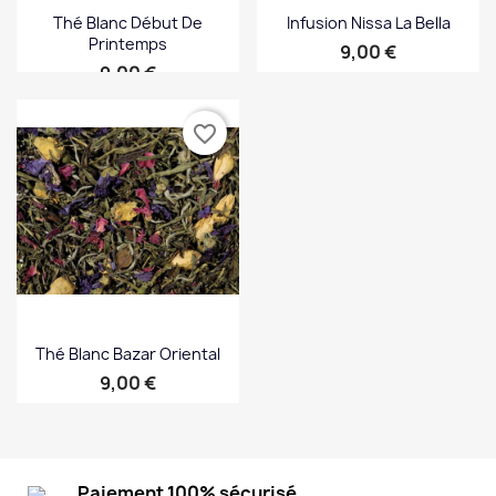
Thé Blanc Début De
Infusion Nissa La Bella
Printemps
Prix
9,00 €
Prix
9,00 €
favorite_border
Thé Blanc Bazar Oriental
Prix
9,00 €
Paiement 100% sécurisé