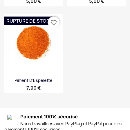
Prix
Prix
5,00 €
5,00 €
RUPTURE DE STOCK
favorite_border
Piment D’Espelette
Prix
7,90 €
Paiement 100% sécurisé
Nous travaillons avec PayPlug et PayPal pour des
paiements 100% sécurisés.