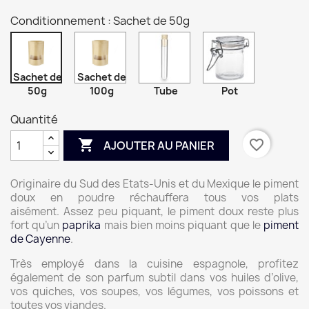
Conditionnement : Sachet de 50g
Sachet de
Sachet de
50g
100g
Tube
Pot
Quantité

favorite_border
AJOUTER AU PANIER
Originaire du Sud des Etats-Unis et du Mexique le piment
doux en poudre réchauffera tous vos plats
aisément.
Assez peu piquant, le piment doux reste plus
fort qu’un
paprika
mais bien moins piquant que le
piment
de Cayenne
.
Très employé dans la cuisine espagnole, profitez
également de son parfum subtil dans vos huiles d’olive,
vos quiches, vos soupes, vos légumes, vos poissons et
toutes vos viandes.