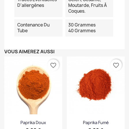
D'allergènes
Moutarde, Fruits À
Coques.
Contenance Du
30 Grammes
Tube
40 Grammes
VOUS AIMEREZ AUSSI
favorite_border
favorite_border
Paprika Doux
Paprika Fumé