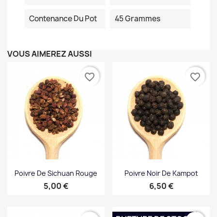
Contenance Du Pot
45 Grammes
VOUS AIMEREZ AUSSI
favorite_border
favorite_border
Poivre De Sichuan Rouge
Poivre Noir De Kampot
Prix
Prix
5,00 €
6,50 €