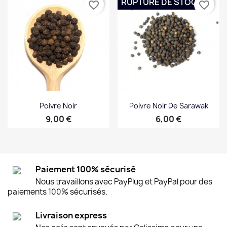
RUPTURE DE STOCK
favorite_border
favorite_border
Poivre Noir
Poivre Noir De Sarawak
Prix
Prix
9,00 €
6,00 €
Paiement 100% sécurisé
Nous travaillons avec PayPlug et PayPal pour des
paiements 100% sécurisés.
Livraison express