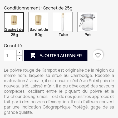
Conditionnement : Sachet de 25g
Sachet de
Sachet de
25g
50g
Tube
Pot
Quantité

favorite_border
AJOUTER AU PANIER
Le poivre rouge de Kampot est originaire de la région du
même nom, laquelle se situe au Cambodge. Récolté à
maturation à la main, il est ensuite séché au Soleil puis de
nouveau trié. Laissé mûrir, il a pu développé des saveurs
complexes, oscillant entre le piquant du poivre et la
fraîcheur des agrumes. Il est de nos jours très apprécié et
fait parti des poivres d’exception. Il est d’ailleurs couvert
par une Indication Géographique Protégé, gage de sa
grande qualité.