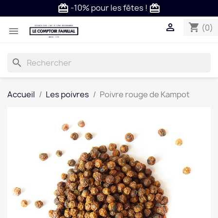
-10% pour les fêtes !
card_giftcard
card_giftcard

shopping_cart
(0)

search
Accueil
Les poivres
Poivre rouge de Kampot