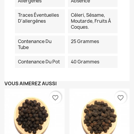
Allergènes
Absence
Traces Éventuelles
Céleri, Sésame,
D'allergènes
Moutarde, Fruits À
Coques.
Contenance Du
25 Grammes
Tube
Contenance Du Pot
40 Grammes
VOUS AIMEREZ AUSSI
favorite_border
favorite_border