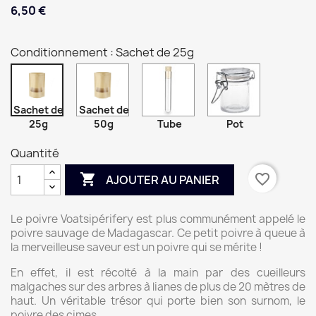
6,50 €
Conditionnement : Sachet de 25g
Sachet de
Sachet de
25g
50g
Tube
Pot
Quantité

favorite_border
AJOUTER AU PANIER
Le poivre Voatsipérifery est plus communément appelé le
poivre sauvage de Madagascar. Ce petit poivre à queue à
la merveilleuse saveur est un poivre qui se mérite !
En effet, il est récolté à la main par des cueilleurs
malgaches sur des arbres à lianes de plus de 20 mètres de
haut. Un véritable trésor qui porte bien son surnom, le
poivre des cimes.