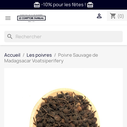
-10% pour les fêtes !
card_giftcard
card_giftcard

shopping_cart
(0)

search
Accueil
Les poivres
Poivre Sauvage de
Madagsacar Voatsiperifery