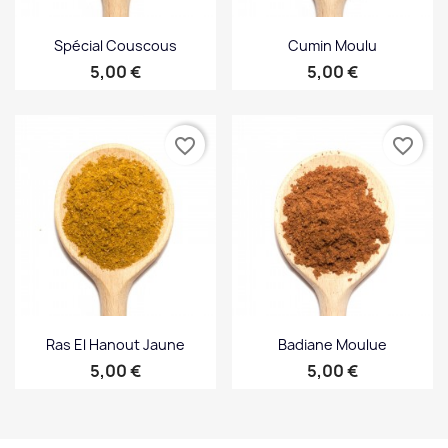
Spécial Couscous
Cumin Moulu
Prix
Prix
5,00 €
5,00 €
favorite_border
favorite_border
Ras El Hanout Jaune
Badiane Moulue
Prix
Prix
5,00 €
5,00 €