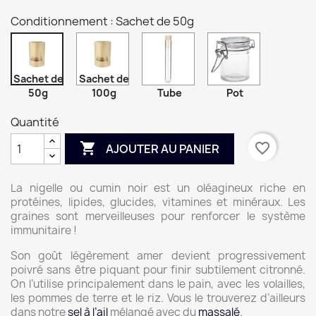
Conditionnement : Sachet de 50g
Sachet de
Sachet de
50g
100g
Tube
Pot
Quantité

favorite_border
AJOUTER AU PANIER
La nigelle ou cumin noir est un oléagineux riche en
protéines, lipides, glucides, vitamines et minéraux. Les
graines sont merveilleuses pour renforcer le système
immunitaire !
Son goût légèrement amer devient progressivement
poivré sans être piquant pour finir subtilement citronné.
On l’utilise principalement dans le pain, avec les volailles,
les pommes de terre et le riz. Vous le trouverez d’ailleurs
dans notre
sel à l’ail
mélangé avec du
massalé
.