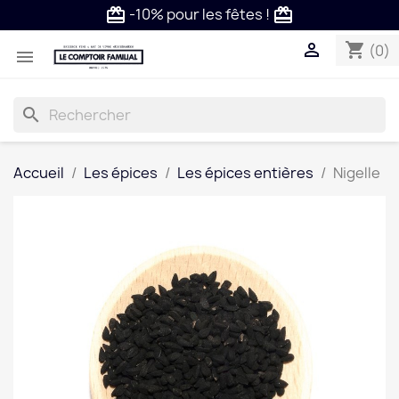
-10% pour les fêtes !
card_giftcard
card_giftcard

shopping_cart
(0)

search
Accueil
Les épices
Les épices entières
Nigelle