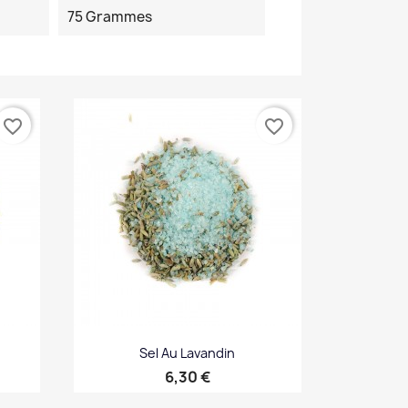
75 Grammes
favorite_border
favorite_border
Sel Au Lavandin
Prix
6,30 €