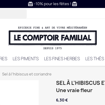
-10% pour les fêtes !
card_giftcard
card_giftcard
VRES
LES PIMENTS
LES FINES HERBES
LES THÉS
Sel à l’hibiscus et coriandre
SEL À L’HIBISCUS
Une vraie fleur
6,30 €