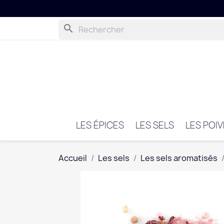
search
LES ÉPICES
LES SELS
LES POI
Accueil
Les sels
Les sels aromatisés