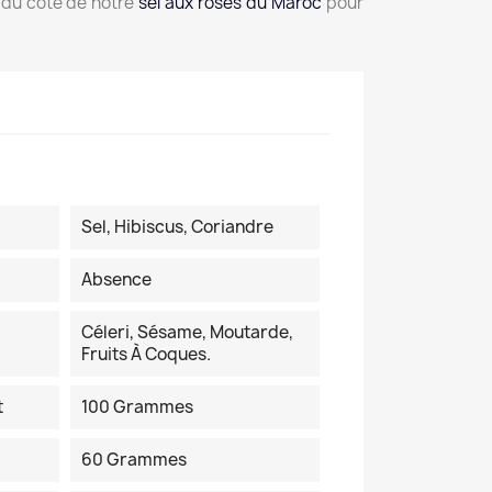
r du côté de notre
sel aux roses du Maroc
pour
Sel, Hibiscus, Coriandre
Absence
Céleri, Sésame, Moutarde,
Fruits À Coques.
t
100 Grammes
60 Grammes