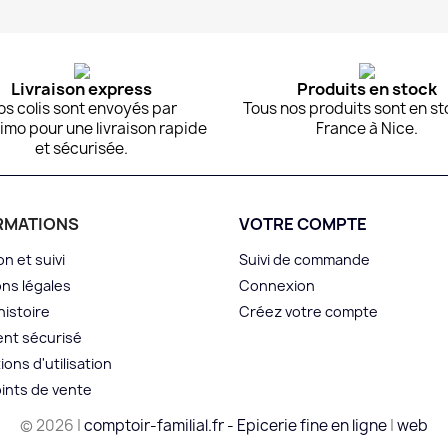
Aperçu rapide
Aperçu rapide


Livraison express
Produits en stock
os colis sont envoyés par
Tous nos produits sont en st
imo pour une livraison rapide
France à Nice.
et sécurisée.
RMATIONS
VOTRE COMPTE
on et suivi
Suivi de commande
ns légales
Connexion
histoire
Créez votre compte
nt sécurisé
ions d'utilisation
ints de vente
© 2026 |
comptoir-familial.fr - Epicerie fine en ligne
|
web