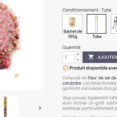
Conditionnement : Tube
Sachet de
100g
Tube
Quantité

AJOUTER

Produit disponible ave
Composé de
fleur de sel d
coriandre
. Les notes florale
garniront vos salades d’un go
Vous pouvez également l’util
leurs donner un goût subtil 

asiatique, particulièrement la