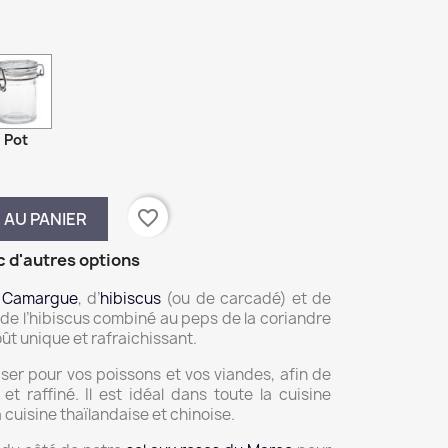
Pot
favorite_border
 AU PANIER
c d'autres options
e Camargue
, d’
hibiscus
(ou de carcadé) et de
s de l’hibiscus combiné au peps de la coriandre
ût unique et rafraichissant.
iser pour vos poissons et vos viandes, afin de
et raffiné. Il est idéal dans toute la cuisine
 cuisine thaïlandaise et chinoise.