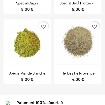
Spécial Cajun
Spécial Sel À Frotter -...
Prix
Prix
5,00 €
5,00 €
favorite_border
favorite_border
Spécial Viande Blanche
Herbes De Provence
Prix
Prix
5,00 €
4,00 €
Paiement 100% sécurisé