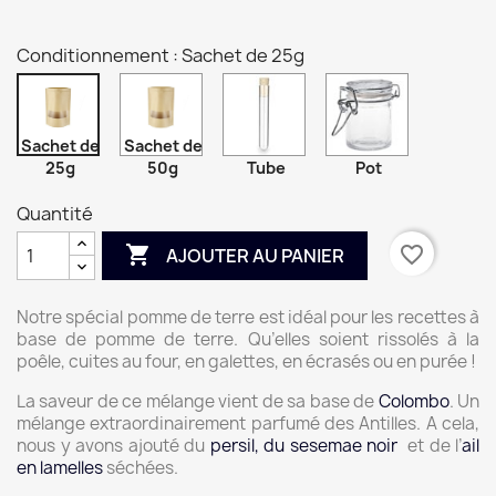
Conditionnement : Sachet de 25g
Sachet de
Sachet de
25g
50g
Tube
Pot
Quantité

favorite_border
AJOUTER AU PANIER
Notre spécial pomme de terre est idéal pour les recettes à
base de pomme de terre. Qu’elles soient rissolés à la
poêle, cuites au four, en galettes, en écrasés ou en purée !
La saveur de ce mélange vient de sa base de
Colombo
. Un
mélange extraordinairement parfumé des Antilles. A cela,
nous y avons ajouté du
persil, du sesemae noir
et de l’
ail
en lamelles
séchées.