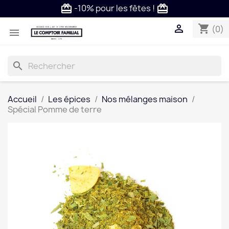
-10% pour les fêtes !
card_giftcard
card_giftcard

shopping_cart
(0)

search
Accueil
Les épices
Nos mélanges maison
Spécial Pomme de terre