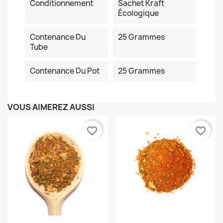
Conditionnement
Sachet Kraft
Écologique
Contenance Du
25 Grammes
Tube
Contenance Du Pot
25 Grammes
VOUS AIMEREZ AUSSI
favorite_border
favorite_border