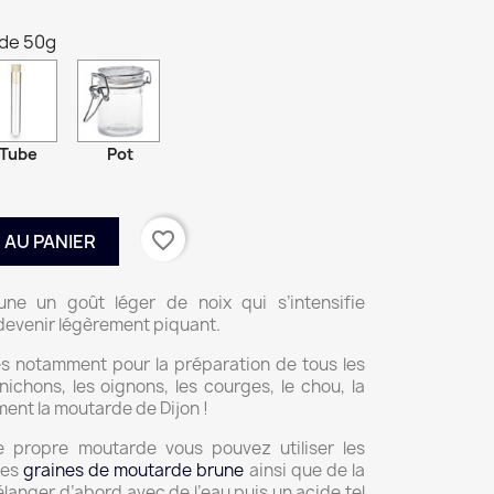
 de 50g
Tube
Pot
favorite_border
 AU PANIER
ne un goût léger de noix qui s’intensifie
devenir légèrement piquant.
les notamment pour la préparation de tous les
ichons, les oignons, les courges, le chou, la
ent la moutarde de Dijon !
e propre moutarde vous pouvez utiliser les
les
graines de moutarde brune
ainsi que de la
élanger d’abord avec de l’eau puis un acide tel