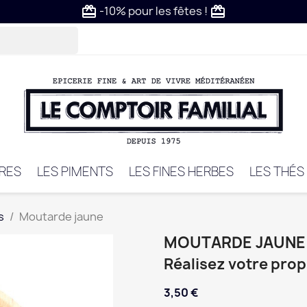
-10% pour les fêtes !
card_giftcard
card_giftcard
VRES
LES PIMENTS
LES FINES HERBES
LES THÉS
s
Moutarde jaune
MOUTARDE JAUNE
Réalisez votre pro
3,50 €