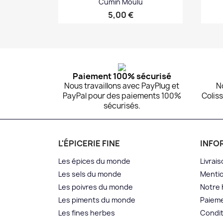
Cumin Moulu
Prix
5,00 €
Aperçu rapide

Paiement 100% sécurisé
Nous travaillons avec PayPlug et
N
PayPal pour des paiements 100%
Coliss
sécurisés.
L'ÉPICERIE FINE
INFO
Les épices du monde
Livrais
Les sels du monde
Mentio
Les poivres du monde
Notre 
Les piments du monde
Paieme
Les fines herbes
Condit