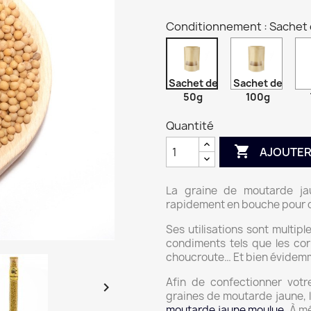
Conditionnement : Sachet
Sachet de
Sachet de
50g
100g
Quantité

AJOUTER
La graine de moutarde jau
rapidement en bouche pour 
Ses utilisations sont multip
condiments tels que les corn
choucroute… Et bien évidemm
Afin de confectionner votr

graines de moutarde jaune, 
moutarde jaune moulue
. À m