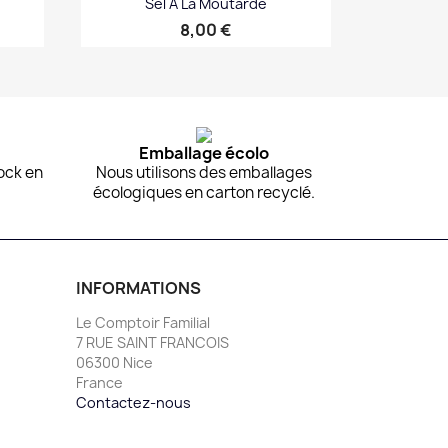
Sel À La Moutarde
Prix
8,00 €
Aperçu rapide

Emballage écolo
ock en
Nous utilisons des emballages
écologiques en carton recyclé.
INFORMATIONS
Le Comptoir Familial
7 RUE SAINT FRANCOIS
06300 Nice
France
Contactez-nous