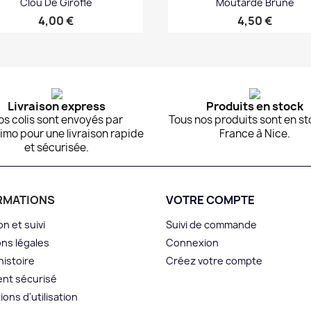
Clou De Girofle
Moutarde Brune
Prix
Prix
4,00 €
4,50 €
Aperçu rapide
Aperçu rapide


Livraison express
Produits en stock
os colis sont envoyés par
Tous nos produits sont en st
imo pour une livraison rapide
France à Nice.
et sécurisée.
RMATIONS
VOTRE COMPTE
on et suivi
Suivi de commande
ns légales
Connexion
histoire
Créez votre compte
nt sécurisé
ions d'utilisation