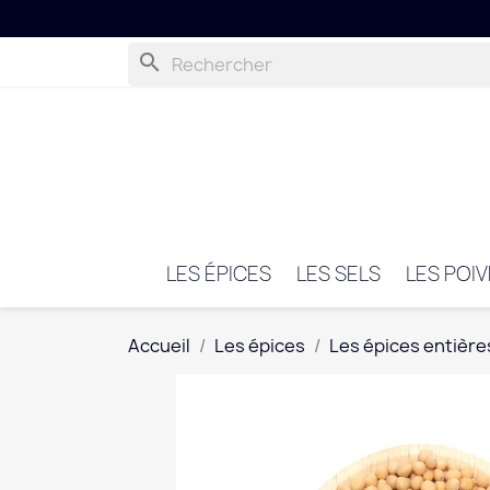
search
LES ÉPICES
LES SELS
LES POI
Accueil
Les épices
Les épices entière