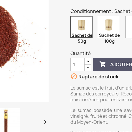
Conditionnement : Sachet
Sachet de
Sachet de
50g
100g
Quantité

AJOUTER

Rupture de stock
Le sumac est le fruit d’un 
Sumac des corroyeurs. Récolt
puis torréfiée pour en faire
Le sumac possède une saveu
vinaigré, fruité et citronné.

du Moyen-Orient.