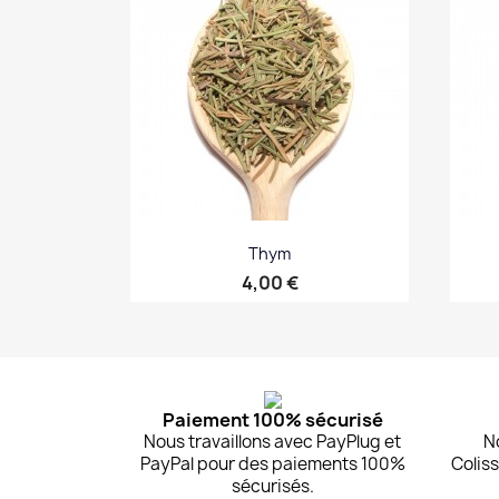
Thym
Prix
4,00 €
Aperçu rapide

Paiement 100% sécurisé
Nous travaillons avec PayPlug et
N
PayPal pour des paiements 100%
Coliss
sécurisés.