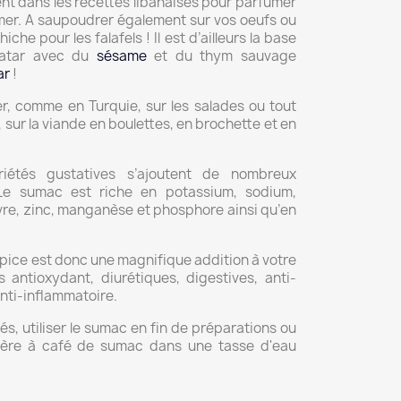
nt dans les recettes libanaises pour parfumer
e mer. A saupoudrer également sur vos oeufs ou
che pour les falafels ! Il est d’ailleurs la base
atar avec du
sésame
et du thym sauvage
ar
!
er, comme en Turquie, sur les salades ou tout
sur la viande en boulettes, en brochette et en
riétés gustatives s’ajoutent de nombreux
 Le sumac est riche en potassium, sodium,
vre, zinc, manganèse et phosphore ainsi qu’en
épice est donc une magnifique addition à votre
 antioxydant, diurétiques, digestives, anti-
anti-inflammatoire.
és, utiliser le sumac en fin de préparations ou
llère à café de sumac dans une tasse d'eau