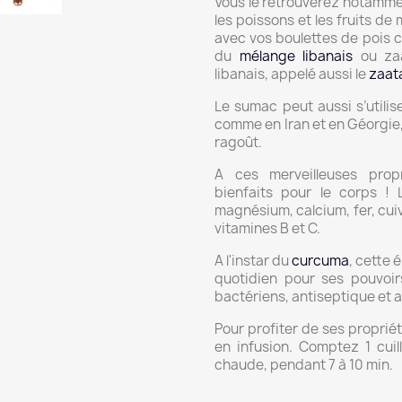
Vous le retrouverez notamme
les poissons et les fruits d
avec vos boulettes de pois chi
du
mélange libanais
ou za
libanais, appelé aussi le
zaat
Le sumac peut aussi s’utilis
comme en Iran et en Géorgie, 
ragoût.
A ces merveilleuses prop
bienfaits pour le corps !
magnésium, calcium, fer, cui
vitamines B et C.
A l'instar du
curcuma
, cette 
quotidien pour ses pouvoirs
bactériens, antiseptique et 
Pour profiter de ses propriét
en infusion. Comptez 1 cui
chaude, pendant 7 à 10 min.