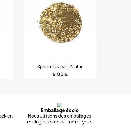
Spécial Libanais Zaatar
Prix
5,00 €
Aperçu rapide

Emballage écolo
ock en
Nous utilisons des emballages
écologiques en carton recyclé.