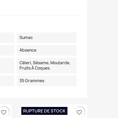
Sumac
Absence
Céleri, Sésame, Moutarde,
Fruits À Coques.
35 Grammes
RUPTURE DE STOCK
favorite_border
favorite_border