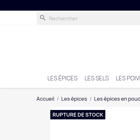
search
LES ÉPICES
LES SELS
LES POI
Accueil
Les épices
Les épices en pou
RUPTURE DE STOCK