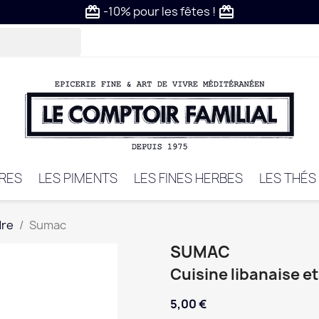
-10% pour les fêtes !
card_giftcard
card_giftcard
VRES
LES PIMENTS
LES FINES HERBES
LES THÉS
dre
Sumac
SUMAC
Cuisine libanaise e
5,00 €