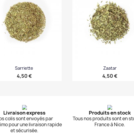
Sarriette
Zaatar
Prix
Prix
4,50 €
4,50 €
Aperçu rapide
Aperçu rapide


Livraison express
Produits en stock
os colis sont envoyés par
Tous nos produits sont en st
imo pour une livraison rapide
France à Nice.
et sécurisée.