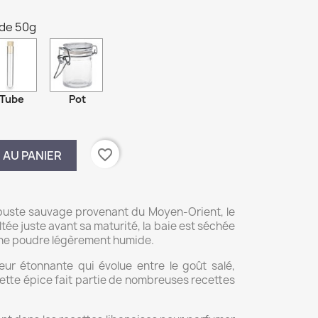
 de 50g
Tube
Pot
favorite_border
 AU PANIER
arbuste sauvage provenant du Moyen-Orient, le
ée juste avant sa maturité, la baie est séchée
 une poudre légèrement humide.
r étonnante qui évolue entre le goût salé,
 Cette épice fait partie de nombreuses recettes