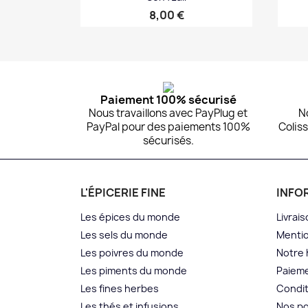
Prix
8,00 €
Aperçu rapide

Paiement 100% sécurisé
Nous travaillons avec PayPlug et
N
PayPal pour des paiements 100%
Coliss
sécurisés.
L'ÉPICERIE FINE
INFO
Les épices du monde
Livrais
Les sels du monde
Mentio
Les poivres du monde
Notre 
Les piments du monde
Paieme
Les fines herbes
Condit
Les thés et infusions
Nos po