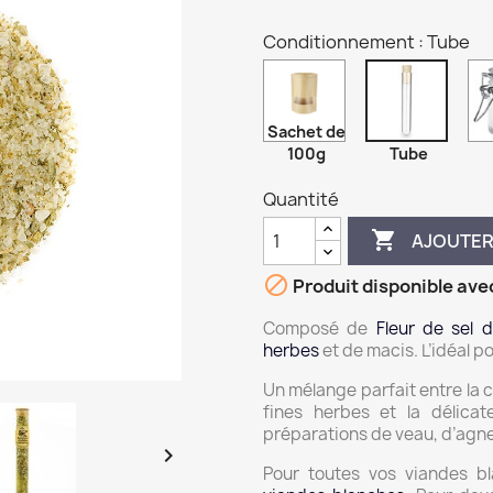
Conditionnement : Tube
Sachet de
100g
Tube
Quantité

AJOUTER

Produit disponible ave
Composé de
Fleur de sel
herbes
et de macis. L’idéal p
Un mélange parfait entre la 
fines herbes et la délicat
préparations de veau, d’agn

Pour toutes vos viandes b