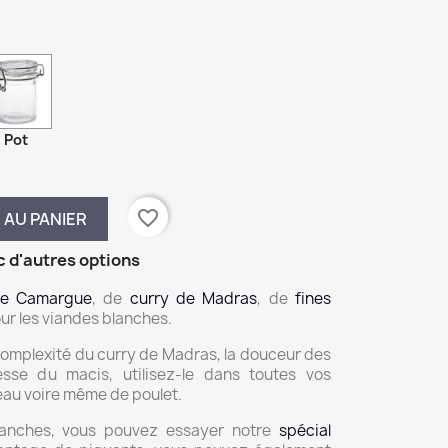
Pot
favorite_border
 AU PANIER
c d'autres options
 de Camargue
, de
curry de Madras
, de
fines
our les viandes blanches.
complexité du curry de Madras, la douceur des
esse du macis, utilisez-le dans toutes vos
eau voire même de poulet.
lanches, vous pouvez essayer notre
spécial