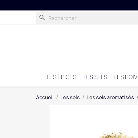
search
LES ÉPICES
LES SELS
LES POI
Accueil
Les sels
Les sels aromatisés