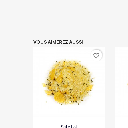
VOUS AIMEREZ AUSSI
favorite_border
Sel À L’ail