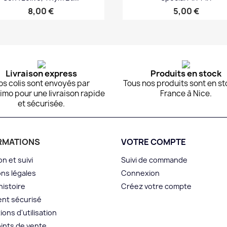
Prix
Prix
8,00 €
5,00 €
Aperçu rapide
Aperçu rapide


Livraison express
Produits en stock
os colis sont envoyés par
Tous nos produits sont en st
imo pour une livraison rapide
France à Nice.
et sécurisée.
RMATIONS
VOTRE COMPTE
on et suivi
Suivi de commande
ns légales
Connexion
histoire
Créez votre compte
nt sécurisé
ions d'utilisation
ints de vente