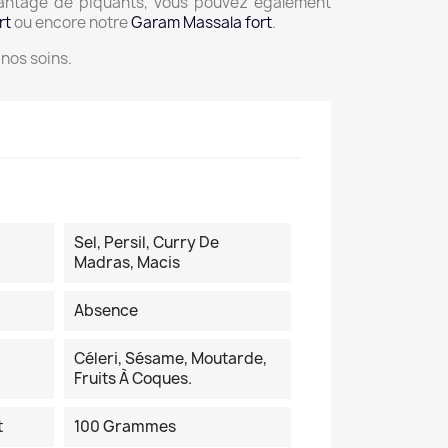
vantage de piquants, vous pouvez également
rt
ou encore notre
Garam Massala fort
.
nos soins.
Sel, Persil, Curry De
Madras, Macis
Absence
Céleri, Sésame, Moutarde,
Fruits À Coques.
t
100 Grammes