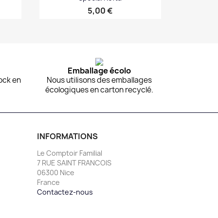
Prix
5,00 €
Aperçu rapide

Emballage écolo
ock en
Nous utilisons des emballages
écologiques en carton recyclé.
INFORMATIONS
Le Comptoir Familial
7 RUE SAINT FRANCOIS
06300 Nice
France
Contactez-nous