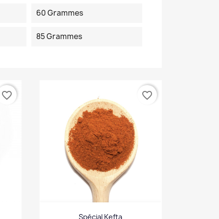
60 Grammes
85 Grammes
favorite_border
favorite_border
Spécial Kefta