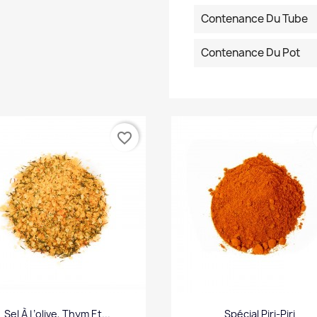
Contenance Du Tube
Contenance Du Pot
favorite_border
Sel À L’olive, Thym Et...
Spécial Piri-Piri