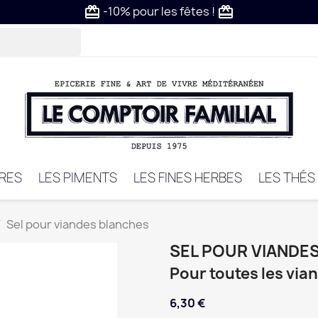
-10% pour les fêtes !
card_giftcard
card_giftcard
VRES
LES PIMENTS
LES FINES HERBES
LES THÉS
Sel pour viandes blanches
SEL POUR VIANDE
Pour toutes les via
6,30 €