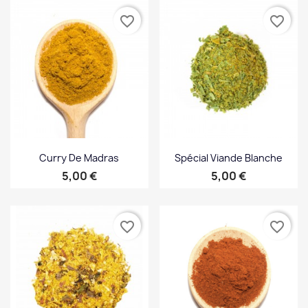
favorite_border
favorite_border
Curry De Madras
Spécial Viande Blanche
Prix
Prix
5,00 €
5,00 €
favorite_border
favorite_border