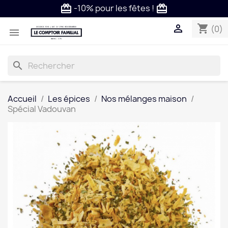
-10% pour les fêtes !
card_giftcard
card_giftcard

shopping_cart
(0)

search
Accueil
Les épices
Nos mélanges maison
Spécial Vadouvan