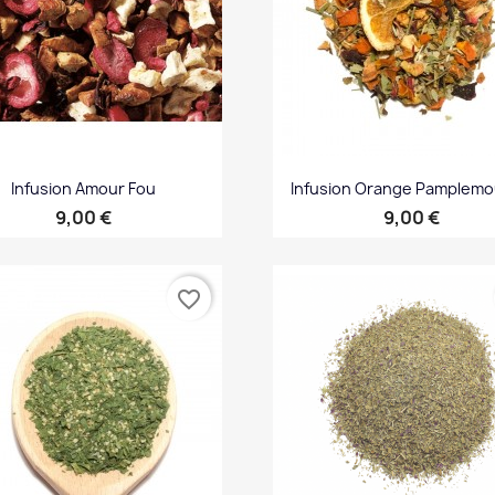
Infusion Amour Fou
Infusion Orange Pamplem
Prix
Prix
9,00 €
9,00 €
Aperçu rapide
Aperçu rapide


favorite_border