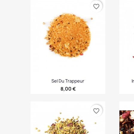
favorite_border
Sel Du Trappeur
I
Prix
8,00 €
Aperçu rapide

favorite_border