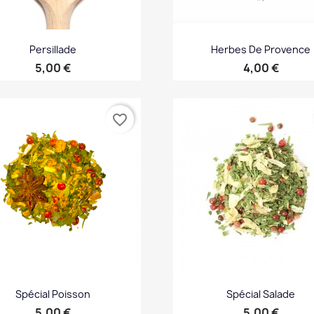
Persillade
Herbes De Provence
Prix
Prix
5,00 €
4,00 €
Aperçu rapide
Aperçu rapide


favorite_border
Spécial Poisson
Spécial Salade
Prix
Prix
5,00 €
5,00 €