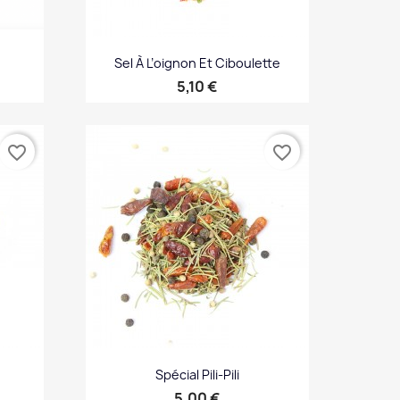
Sel À L’oignon Et Ciboulette
Prix
5,10 €
Aperçu rapide

favorite_border
favorite_border
Spécial Pili-Pili
Prix
5,00 €