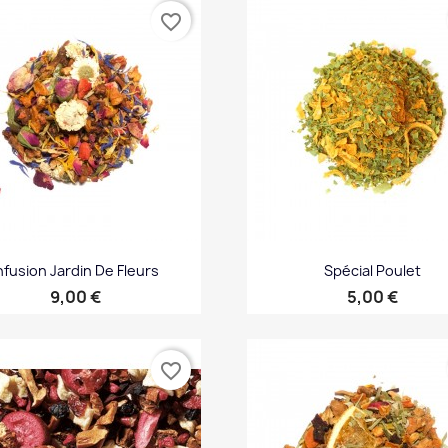
favorite_border
nfusion Jardin De Fleurs
Spécial Poulet
Prix
Prix
9,00 €
5,00 €
Aperçu rapide
Aperçu rapide


favorite_border