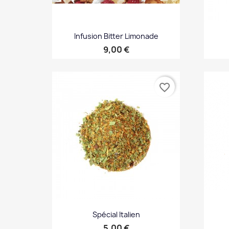
Infusion Bitter Limonade
Prix
9,00 €
Aperçu rapide

favorite_border
Spécial Italien
Prix
5,00 €