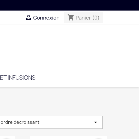
Livraison offerte dès 59€ en Fr
local_shipping

shopping_cart
Connexion
Panier
(0)
 ET INFUSIONS

 ordre décroissant