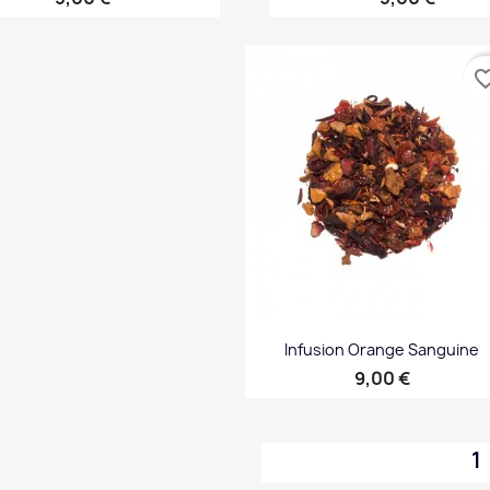
Aperçu rapide
Aperçu rapide


favorite_b
Infusion Orange Sanguine
Prix
9,00 €
Aperçu rapide

1