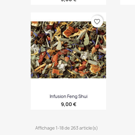
Aperçu rapide

favorite_border
Infusion Feng Shui
Prix
9,00 €
Aperçu rapide

Affichage 1-18 de 263 article(s)