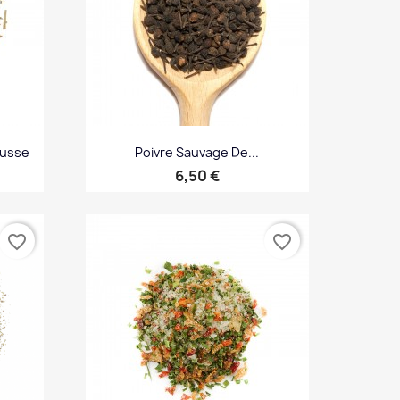
ousse
Poivre Sauvage De...
Prix
6,50 €
Aperçu rapide

favorite_border
favorite_border