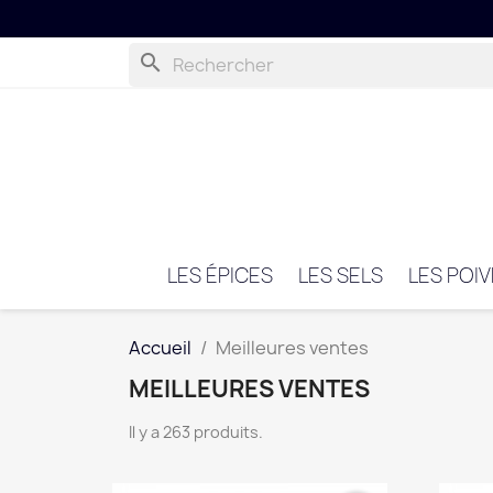
ftcard
search
LES ÉPICES
LES SELS
LES POI
Accueil
Meilleures ventes
MEILLEURES VENTES
Il y a 263 produits.